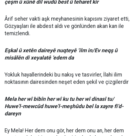
çeşm û xûnê dil wudû best û teharet kir
Ârif seher vakti aşk meyhanesinin kapısını ziyaret etti,
Gözyaşları ile abdest aldı ve gönlünden akan kan ile
temizlendi.
Eşkal û xetên daireyê nuqteyê ‘ilm in/Ev neqş û
misâlên di xeyalatê ‘edem da
Yokluk hayallerindeki bu nakış ve tasvirler, İlahi ilim
noktasının dairesinden neşet eden şekil ve çizgilerdir
Mela her wî bibîn her wî ku tu her wî dinasî tu/
Huwe’l-mewcûd huwe’l-meşhûdu bel la xayre fi’d-
dareyn
Ey Mela! Her dem onu gör, her dem onu an, her dem