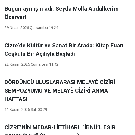
Bugün ayrılışın adı: Seyda Molla Abdulkerim
Özervarlı
29 Nisan 2026 Çarşamba 19:24
Cizre’de Kültür ve Sanat Bir Arada: Kitap Fuarı
Coşkulu Bir Açılışla Başladı
22 Kasım 2025 Cumartesi 11:42
DÖRDÜNCÜ ULUSLARARASI MELAYÊ CİZÎRÎ
SEMPOZYUMU VE MELAYÊ CİZÎRÎ ANMA
HAFTASI
11 Kasım 2025 Salı 00:29
CİZRE’NİN MEDAR-I İFTİHARI: “İBNÜ’L ESİR