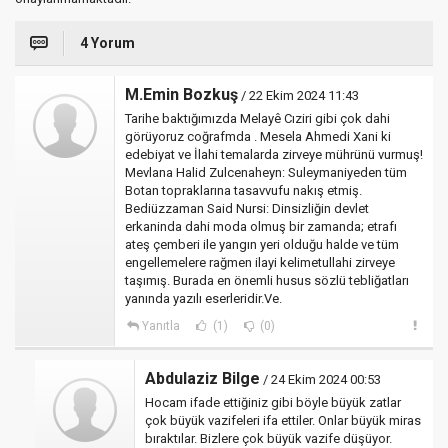
4 Yorum
M.Emin Bozkuş
/ 22 Ekim 2024 11:43
Tarihe baktığımızda Melayê Cıziri gibi çok dahi
görüyoruz coğrafmda . Mesela Ahmedi Xani ki
edebiyat ve İlahi temalarda zirveye mührünü vurmuş!
Mevlana Halid Zulcenaheyn: Suleymaniyeden tüm
Botan topraklarına tasavvufu nakış etmiş.
Bediüzzaman Said Nursi: Dinsizliğin devlet
erkaninda dahi moda olmuş bir zamanda; etrafı
ateş çemberi ile yangın yeri olduğu halde ve tüm
engellemelere rağmen ilayi kelimetullahi zirveye
taşımış. Burada en önemli husus sözlü tebliğatları
yanında yazılı eserleridir.Ve.
Yanıtla
(1)
(0)
Abdulaziz Bilge
/ 24 Ekim 2024 00:53
Hocam ifade ettiğiniz gibi böyle büyük zatlar
çok büyük vazifeleri ifa ettiler. Onlar büyük miras
bıraktılar. Bizlere çok büyük vazife düşüyor.