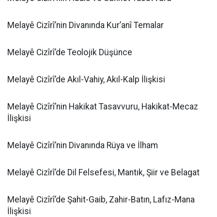
Melayê Cizîrî’nin Divanında Kur’anî Temalar
Melayê Cizîrî’de Teolojik Düşünce
Melayê Cizîrî’de Akıl-Vahiy, Akıl-Kalp İlişkisi
Melayê Cizîrî’nin Hakikat Tasavvuru, Hakikat-Mecaz
İlişkisi
Melayê Cizîrî’nin Divanında Rüya ve İlham
Melayê Cizîrî’de Dil Felsefesi, Mantık, Şiir ve Belagat
Melayê Cizîrî’de Şahit-Gaib, Zahir-Batın, Lafız-Mana
İlişkisi