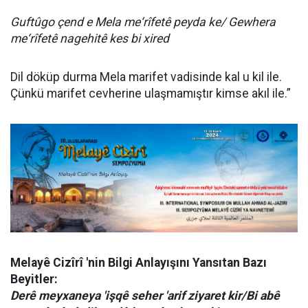
Guftûgo çend e Mela me‘rîfetê peyda ke/ Gewhera
me‘rîfetê nagehitê kes bi xired
Dil döküp durma Mela marifet vadisinde kal u kil ile.
Çünkü marifet cevherine ulaşmamıştır kimse akıl ile.”
Melayê Cizîrî 'nin Bilgi Anlayışını Yansıtan Bazı
Beyitler:
Derê meyxaneya 'işqê seher 'arif ziyaret kir/Bi abê