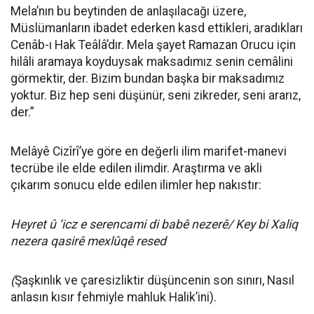
Mela’nın bu beytinden de anlaşılacağı üzere,
Müslümanların ibadet ederken kasd ettikleri, aradıkları
Cenâb-ı Hak Teâlâ’dır. Mela şayet Ramazan Orucu için
hilâli aramaya koyduysak maksadımız senin cemâlini
görmektir, der. Bizim bundan başka bir maksadımız
yoktur. Biz hep seni düşünür, seni zikreder, seni ararız,
der.”
Melâyê Cizîrî’ye göre en değerli ilim marifet-manevi
tecrübe ile elde edilen ilimdir. Araştırma ve akli
çıkarım sonucu elde edilen ilimler hep nakıstır:
Heyret û ‘icz e serencami di babê nezerê/ Key bi Xaliq
nezera qasirê mexlûqê resed
(
Şaşkınlık ve çaresizliktir düşüncenin son sınırı, Nasıl
anlasın kısır fehmiyle mahluk Halik’ini).