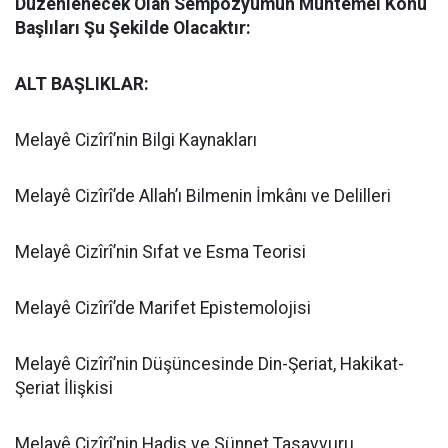
Düzenlenecek Olan Sempozyumun Muhtemel Konu
Başlıları Şu Şekilde Olacaktır:
ALT BAŞLIKLAR:
Melayê Cizîrî’nin Bilgi Kaynakları
Melayê Cizîrî’de Allah’ı Bilmenin İmkânı ve Delilleri
Melayê Cizîrî’nin Sıfat ve Esma Teorisi
Melayê Cizîrî’de Marifet Epistemolojisi
Melayê Cizîrî’nin Düşüncesinde Din-Şeriat, Hakikat-
Şeriat İlişkisi
Melayê Cizîrî’nin Hadis ve Sünnet Tasavvuru