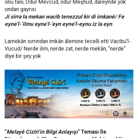
onu tanı, Odur Mevcud, odur Meşhud, dareynde yok
ondan gayrısı
Ji sirra la mekan wacib tenezzul kir di imkanê/ Fe
eyne’l-‘ilmu eyne’l-‘eyn eyne’l-eynu iz la eyn
Lamekân sırrından imkân âlemine tecelli etti Vacibü’l-
Vücud/ Nerde ilim, nerde zat, nerde mekân, “nerde”
diye bir şey yok
"
Melayê Cizîrî’in Bilgi Anlayışı
" Teması İle