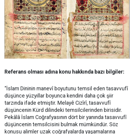
Referans olması adına konu hakkında bazı bilgiler:
“
İslam Dininin manevî boyutunu temsil eden tasavvufî
düşünce yüzyıllar boyunca kendini daha çok şiir
tarzında ifade etmiştir. Melayê Cizîrî, tasavvufî
düşüncenin Kürd dilindeki temsilcilerinden birisidir.
Pekâlâ İslam Coğrafyasının dört bir yanında tasavvufî
düşüncenin temsilcisini bulmak mümkündür. Söz
konusu alimler uzak coğrafyalarda yaşamalarına