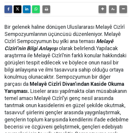
Bir gelenek haline dönüşen Uluslararası Melayê Cizîrî
Sempozyumlarının üçüncüsü düzenleniyor.
Melayê
Cizîrî Sempozyumun bu yılki ana teması
Melayê
Cizirî’nin Bilgi Anlayışı
olarak belirlendi.Yapılacak
araştırma ile Melayê Cizîrî’nin farklı konular hakkındaki
görüşleri tespit edilecek ve böylece onun nasıl bir
bilgi anlayışına ve ilmi tasavvura sahip olduğu ortaya
konulmuş olunacaktır. Sempozyumun bir diğer
parçası da
Melayê Cizîrî Divan’ından Kaside Okuma
Yarışması.
Liseler arası yapılmakta olan müsabakanın
temel amacı
Melayê Cizîrî’yi genç nesil arasında
tanıtmak onun kasidelerini en güzel şekilde okutmak,
tasavvuf şiirlerini gençler arasında yaygınlaştırmak,
gençlerin toplum karşısında kendilerini ifade edebilme
becerisi ve özgüveni geliştirmek, gençleri edebiyatı