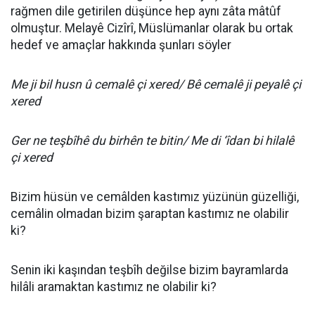
rağmen dile getirilen düşünce hep aynı zâta mâtûf
olmuştur. Melayê Cizîrî, Müslümanlar olarak bu ortak
hedef ve amaçlar hakkında şunları söyler
Me ji bil husn û cemalê çi xered/ Bê cemalê ji peyalê çi
xered
Ger ne teşbîhê du birhên te bitin/ Me di ‘îdan bi hilalê
çi xered
Bizim hüsün ve cemâlden kastımız yüzünün güzelliği,
cemâlin olmadan bizim şaraptan kastımız ne olabilir
ki?
Senin iki kaşından teşbîh değilse bizim bayramlarda
hilâli aramaktan kastımız ne olabilir ki?