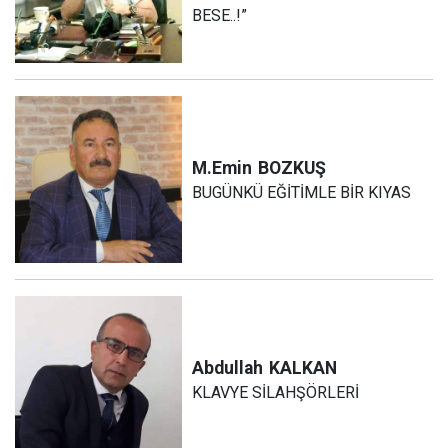
BESE..!”
M.Emin
BOZKUŞ
BUGÜNKÜ EĞİTİMLE BİR KIYAS
Abdullah
KALKAN
KLAVYE SİLAHŞÖRLERİ