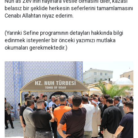
Nuh as Zêv’inin hayırlara vesile olmasını diler, kazası
belasız bir şeklide herkesin seferlerini tamamlamasını
Cenabı Allahtan niyaz ederim.
(Yarınki Sefine programının detayları hakkında bilgi
edinmek isteyenler bir önceki yazımızı mutlaka
okumaları gerekmektedir.)