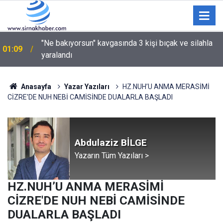
"Ne bakıyorsun" kavgasında 3 kişi bıçak ve silahla
01:09
yaralandı
Anasayfa
Yazar Yazıları
HZ.NUH’U ANMA MERASİMİ
CİZRE'DE NUH NEBİ CAMİSİNDE DUALARLA BAŞLADI
Abdulaziz BİLGE
Yazarın Tüm Yazıları >
HZ.NUH’U ANMA MERASİMİ
CİZRE'DE NUH NEBİ CAMİSİNDE
DUALARLA BAŞLADI