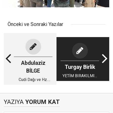
Önceki ve Sonraki Yazılar
Abdulaziz
Turgay Birlik
BİLGE
YETİM BIRAKILMIŞ
Cudi Dağı ve Hz.
BİR HAFIZANIN ADI
Nuh'u Anma Merasimi
VE ŞIRNAKTA,
Yarın Başlıyor
ŞIRNAKLI OLMAK?
YAZIYA
YORUM KAT