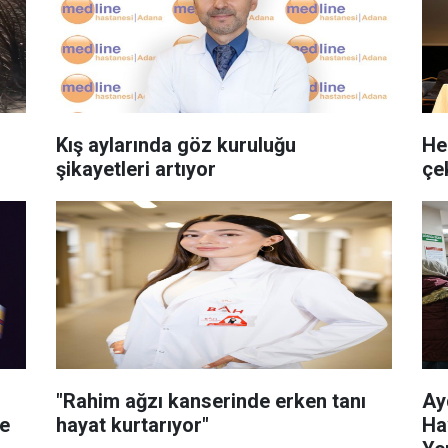
Kış aylarında göz kuruluğu
He
şikayetleri artıyor
çe
"Rahim ağzı kanserinde erken tanı
Ay
fe
hayat kurtarıyor"
Ha