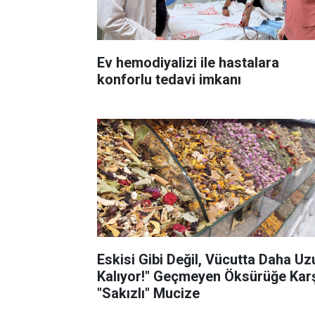
Ev hemodiyalizi ile hastalara
konforlu tedavi imkanı
Eskisi Gibi Değil, Vücutta Daha Uz
Kalıyor!" Geçmeyen Öksürüğe Kar
"Sakızlı" Mucize