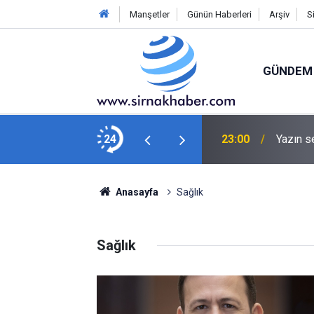
Manşetler
Günün Haberleri
Arşiv
S
GÜNDEM
 An: Küçük Kız Aracın Önüne Fırladı
24
23:00
Yazın s
Anasayfa
Sağlık
Sağlık