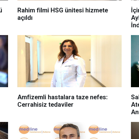
ü
Rahim filmi HSG ünitesi hizmete
İç
açıldı
Ay
İn
Amfizemli hastalara taze nefes:
Sa
Cerrahisiz tedaviler
At
An