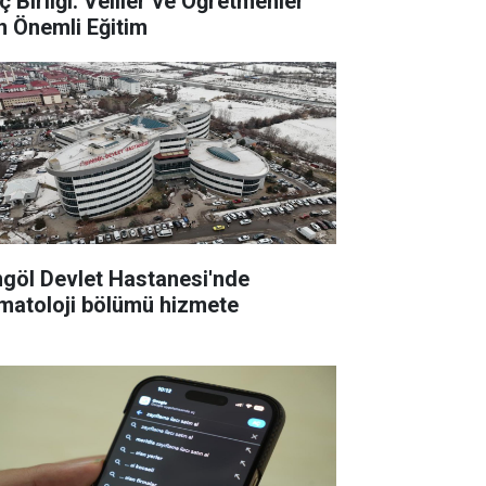
ç Birliği: Veliler ve Öğretmenler
in Önemli Eğitim
ngöl Devlet Hastanesi'nde
matoloji bölümü hizmete