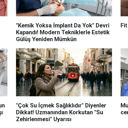
"Kemik Yoksa İmplant Da Yok" Devri
Fi
Kapandı! Modern Tekniklerle Estetik
Gülüş Yeniden Mümkün
un
"Çok Su İçmek Sağlıklıdır" Diyenler
Muş
şı
Dikkat! Uzmanından Korkutan "Su
cer
Zehirlenmesi" Uyarısı