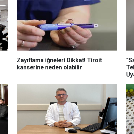
i
Zayıflama iğneleri Dikkat! Tiroit
"S
kanserine neden olabilir
Te
Uya