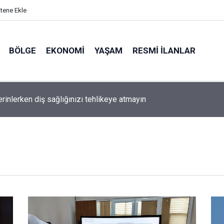
itene Ekle
BÖLGE
EKONOMI
YAŞAM
RESMI İLANLAR
erinlerken diş sağlığınızı tehlikeye atmayın