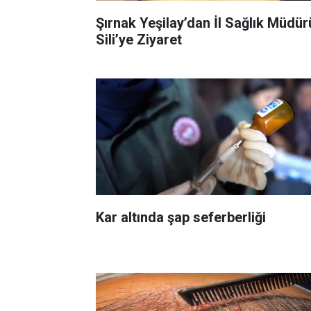
Şırnak Yeşilay’dan İl Sağlık Müdür
Sili’ye Ziyaret
Kar altında şap seferberliği