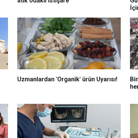
atık odaklı istişare
Gü
İç
Uzmanlardan 'Organik' ürün Uyarısı!
Bi
he