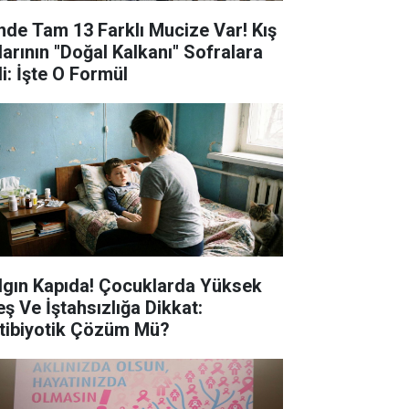
inde Tam 13 Farklı Mucize Var! Kış
larının "Doğal Kalkanı" Sofralara
di: İşte O Formül
lgın Kapıda! Çocuklarda Yüksek
eş Ve İştahsızlığa Dikkat:
tibiyotik Çözüm Mü?