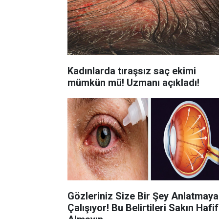
Kadınlarda tıraşsız saç ekimi
mümkün mü! Uzmanı açıkladı!
Gözleriniz Size Bir Şey Anlatmaya
Çalışıyor! Bu Belirtileri Sakın Hafi