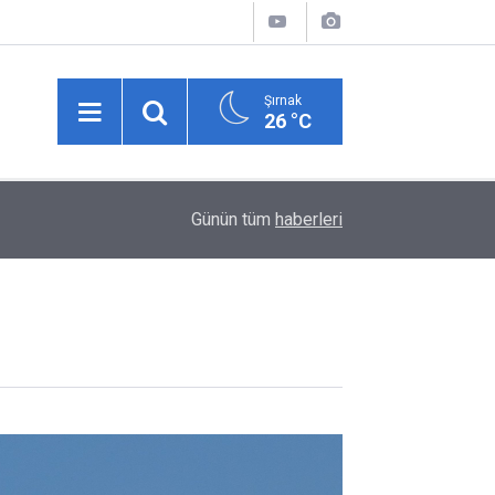
Şırnak
26 °C
22:25
Silopi Belediyesinde STK ve Dernek Temsilcileri
Günün tüm
haberleri