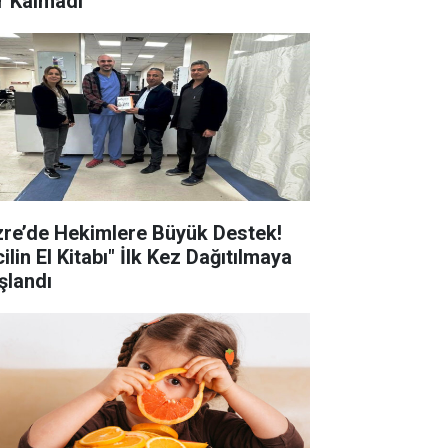
r Kalmadı
zre’de Hekimlere Büyük Destek!
ilin El Kitabı" İlk Kez Dağıtılmaya
şlandı