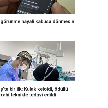
t görünme hayali kabusa dönmesin
’ta bir ilk: Kulak keloidi, ödüllü
rahi teknikle tedavi edildi