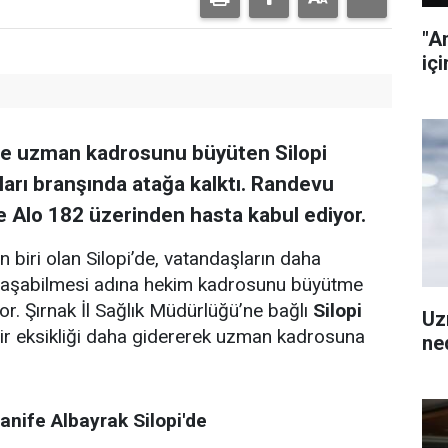
"A
içi
de uzman kadrosunu büyüten Silopi
ları branşında atağa kalktı. Randevu
 Alo 182 üzerinden hasta kabul ediyor.
n biri olan Silopi’de, vatandaşların daha
e ulaşabilmesi adına hekim kadrosunu büyütme
r. Şırnak İl Sağlık Müdürlüğü’ne bağlı
Silopi
Uz
bir eksikliği daha gidererek uzman kadrosuna
ned
anife Albayrak Silopi'de