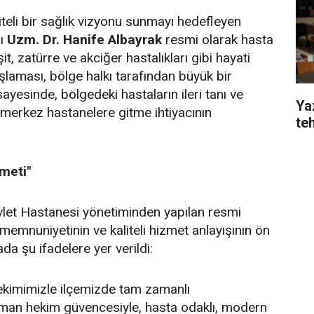
iteli bir sağlık vizyonu sunmayı hedefleyen
nı
Uzm. Dr. Hanife Albayrak
resmi olarak hasta
, zatürre ve akciğer hastalıkları gibi hayati
aması, bölge halkı tarafından büyük bir
ayesinde, bölgedeki hastaların ileri tanı ve
Yaz
a merkez hastanelere gitme ihtiyacının
te
zmeti"
vlet Hastanesi yönetiminden yapılan resmi
mnuniyetinin ve kaliteli hizmet anlayışının ön
a şu ifadelere yer verildi:
ekimimizle ilçemizde tam zamanlı
zman hekim güvencesiyle, hasta odaklı, modern