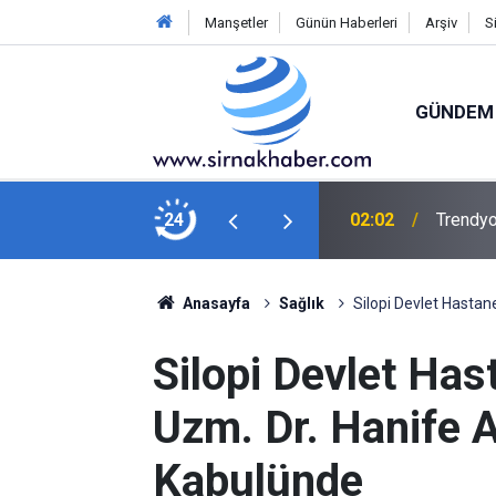
Manşetler
Günün Haberleri
Arşiv
S
GÜNDEM
çarptı: 1 ölü, 1 yaralı
24
02:02
Trendyo
Anasayfa
Sağlık
Silopi Devlet Hastan
Silopi Devlet Has
Uzm. Dr. Hanife 
Kabulünde