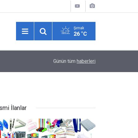
Şırnak
26 °C
00:45
Şanlıurfa'da hastane bahçesinde silahlı saldırı: 1
Günün tüm
haberleri
smi İlanlar