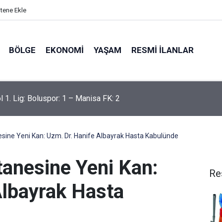
itene Ekle
BÖLGE
EKONOMI
YAŞAM
RESMI İLANLAR
l 1. Lig: Boluspor: 1 – Manisa FK: 2
esine Yeni Kan: Uzm. Dr. Hanife Albayrak Hasta Kabulünde
tanesine Yeni Kan:
Re
Albayrak Hasta