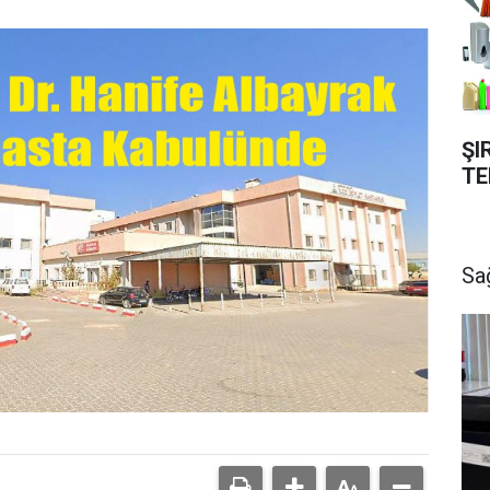
ŞI
TE
Sa