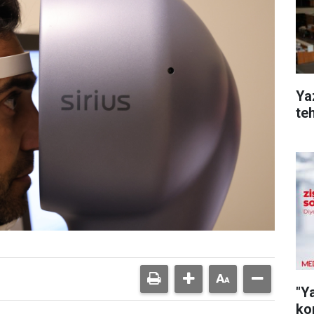
Yaz
te
"Y
ko