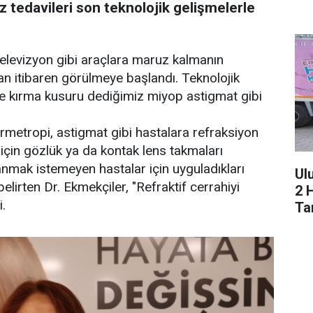
 tedavileri son teknolojik gelişmelerle
, televizyon gibi araçlara maruz kalmanın
dan itibaren görülmeye başlandı. Teknolojik
de kırma kusuru dediğimiz miyop astigmat gibi
ermetropi, astigmat gibi hastalara refraksiyon
n için gözlük ya da kontak lens takmaları
anmak istemeyen hastalar için uyguladıkları
Ul
belirten Dr. Ekmekçiler, "Refraktif cerrahiyi
2 
.
Ta