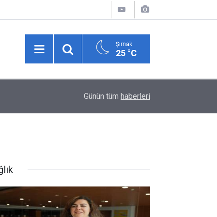
Şırnak
25 °C
00:05
Şırnak'ta Yürekleri Ağza Getiren An: Küçük Kız A
Günün tüm
haberleri
ğlık