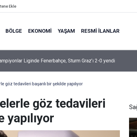
itene Ekle
BÖLGE
EKONOMI
YAŞAM
RESMI İLANLAR
yf Tüneli girişinde feci kaza: 12 yaralı
e göz tedavileri başarılı bir şekilde yapılıyor
elerle göz tedavileri
Sa
e yapılıyor