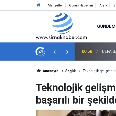
Manşetler
Günün Haberleri
Arşiv
S
GÜNDEM
bahçe, Sturm Graz’ı 2-0 yendi
24
00:53
Hasanke
Anasayfa
Sağlık
Teknolojik gelişmelerl
Teknolojik gelişm
başarılı bir şekild