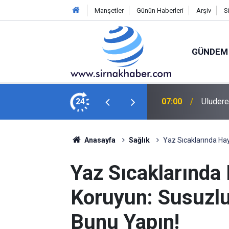
Manşetler
Günün Haberleri
Arşiv
S
GÜNDEM
akim ve Savcıları Ağırladı
24
05:46
5G abon
Anasayfa
Sağlık
Yaz Sıcaklarında Hay
Yaz Sıcaklarında 
Koruyun: Susuzlu
Bunu Yapın!