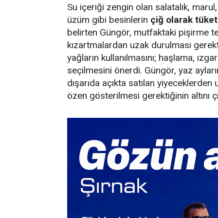
Su içeriği zengin olan salatalık, marul
üzüm gibi besinlerin
çiğ olarak tüke
belirten Güngör, mutfaktaki pişirme te
kızartmalardan uzak durulması gerekti
yağların kullanılmasını; haşlama, ızg
seçilmesini önerdi. Güngör, yaz ayları
dışarıda açıkta satılan yiyeceklerde
özen gösterilmesi gerektiğinin altını çi