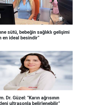
nne sütü, bebeğin sağlıklı gelişimi
n en ideal besindir"
m. Dr. Güzel: "Karın ağrısının
eni ultrasonla belirlenebilir"