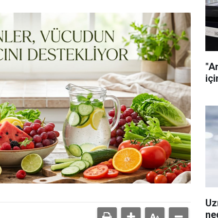
"A
içi
Uz
ned