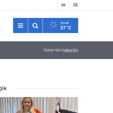
Şırnak
27 °C
05:12
"Anne sütü, bebeğin sağlıklı gelişimi için en idea
Günün tüm
haberleri
ğlık