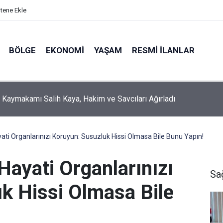
itene Ekle
BÖLGE
EKONOMI
YAŞAM
RESMI İLANLAR
e sayısı 4 ayda 44,5 milyona ulaştı
ati Organlarınızı Koruyun: Susuzluk Hissi Olmasa Bile Bunu Yapın!
Hayati Organlarınızı
Sa
k Hissi Olmasa Bile