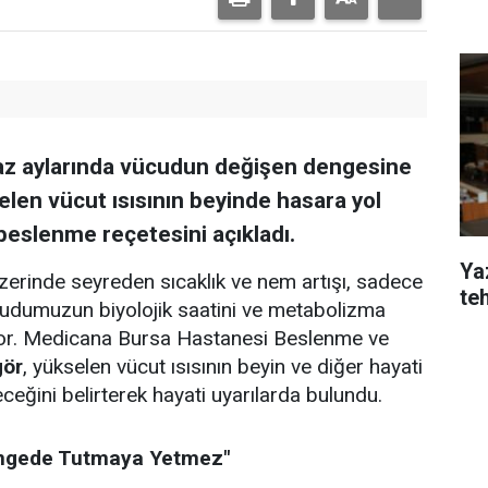
az aylarında vücudun değişen dengesine
selen vücut ısısının beyinde hasara yol
beslenme reçetesini açıkladı.
Yaz
zerinde seyreden sıcaklık ve nem artışı, sadece
te
dumuzun biyolojik saatini ve metabolizma
iyor. Medicana Bursa Hastanesi Beslenme ve
gör
, yükselen vücut ısısının beyin ve diğer hayati
eceğini belirterek hayati uyarılarda bulundu.
engede Tutmaya Yetmez"