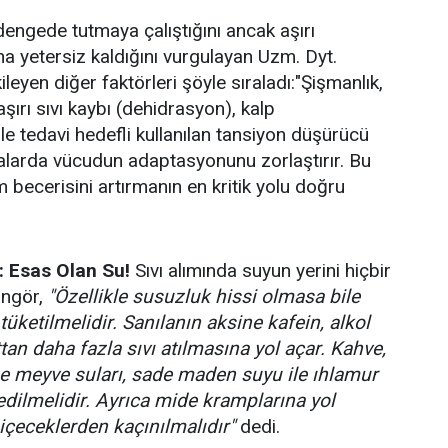
dengede tutmaya çalıştığını ancak aşırı
a yetersiz kaldığını vurgulayan Uzm. Dyt.
yen diğer faktörleri şöyle sıraladı:"Şişmanlık,
aşırı sıvı kaybı (dehidrasyon), kalp
ı ile tedavi hedefli kullanılan tansiyon düşürücü
valarda vücudun adaptasyonunu zorlaştırır. Bu
becerisini artırmanın en kritik yolu doğru
: Esas Olan Su!
Sıvı alımında suyun yerini hiçbir
üngör,
"Özellikle susuzluk hissi olmasa bile
tüketilmelidir. Sanılanın aksine kafein, alkol
tan daha fazla sıvı atılmasına yol açar. Kahve,
taze meyve suları, sade maden suyu ile ıhlamur
 edilmelidir. Ayrıca mide kramplarına yol
içeceklerden kaçınılmalıdır"
dedi.