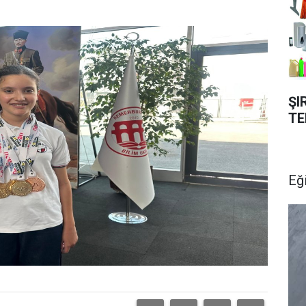
ŞI
TE
Eğ