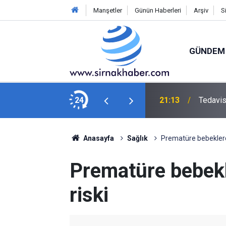
Manşetler
Günün Haberleri
Arşiv
S
GÜNDEM
nı Özalp’tan Köşe Yazarımız Erkan Özkalay’a
24
21:13
Tedavis
Anasayfa
Sağlık
Prematüre bebeklerde
Prematüre bebekl
riski