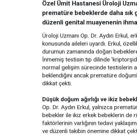
Özel Ümit Hastanesi Üroloji Uzma
prematüre bebeklerde daha sık g
düzenli genital muayenenin ihmal
Üroloji Uzmanı Op. Dr. Aydın Erkul, e
konusunda aileleri uyardı. Erkul, öze
durumun zamanında doğan bebeklere g
İnmemiş testisin tıp dilinde 'kriptorşid
normal gelişim sürecinde testislerin 
beklendiğini ancak prematüre doğum
dikkat çekti.
Düşük doğum ağırlığı ve ikiz bebekl
Op. Dr. Aydın Erkul, yalnızca prematür
bebekler ile ikiz erkek bebeklerin de r
faktörlerinin varlığının tedavi yaklaşı
ve düzenli takibin önemine dikkat çekt