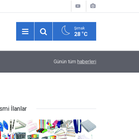
Şırnak
28 °C
20:39
Gazeteci Duygu Öksüz Canova son yolculuğuna 
Günün tüm
haberleri
smi İlanlar