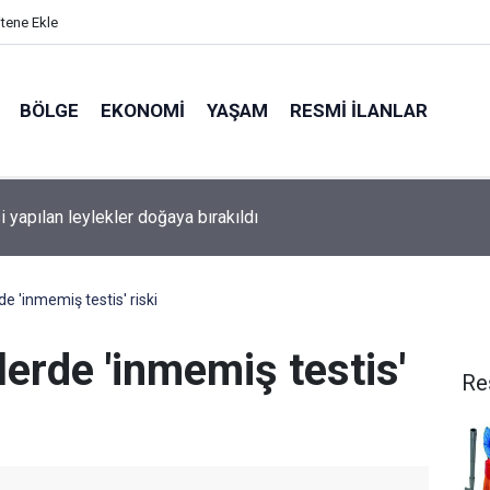
itene Ekle
BÖLGE
EKONOMI
YAŞAM
RESMI İLANLAR
i yapılan leylekler doğaya bırakıldı
 'inmemiş testis' riski
erde 'inmemiş testis'
Re