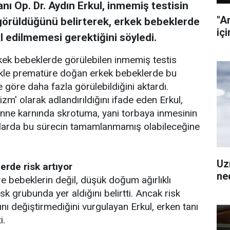
nı Op. Dr. Aydın Erkul, inmemiş testisin
"A
örüldüğünü belirterek, erkek bebeklerde
içi
 edilmemesi gerektiğini söyledi.
rkek bebeklerde görülebilen inmemiş testis
llikle prematüre doğan erkek bebeklerde bu
öre daha fazla görülebildiğini aktardı.
izm' olarak adlandırıldığını ifade eden Erkul,
anne karnında skrotuma, yani torbaya inmesinin
larda bu sürecin tamamlanmamış olabileceğine
Uz
erde risk artıyor
ned
e bebeklerin değil, düşük doğum ağırlıklı
isk grubunda yer aldığını belirtti. Ancak risk
mını değiştirmediğini vurgulayan Erkul, erken tanı
i.