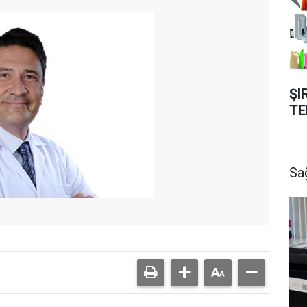
ŞI
TE
Sa