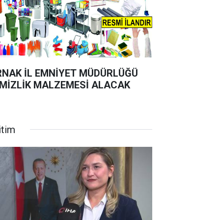
RNAK İL EMNİYET MÜDÜRLÜĞÜ
MİZLİK MALZEMESİ ALACAK
itim