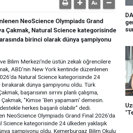
DA
enlenen NeoScience Olympiads Grand
ge
su
va Çakmak, Natural Science kategorisinde
arasında birinci olarak dünya şampiyonu
ve Bilim Merkezi'nde üstün zekalı öğrencilere
kmak, ABD'nin New York kentinde düzenlenen
026'da Natural Science kategorisinde 24
e bırakarak dünya şampiyonu oldu. Türk
kmak, başarısının sırrını planlı çalışma,
dı. Çakmak, "Kimse ‘Ben yapamam' demesin.
Uz
estekle herkes başarılı olabilir" dedi.
"T
en NeoScience Olympiads Grand Final 2026'da
 Science kategorisinde 24 ülkeden yaklaşık
 dünya şampiyonu oldu. Kemerburgaz Bilim Okulu