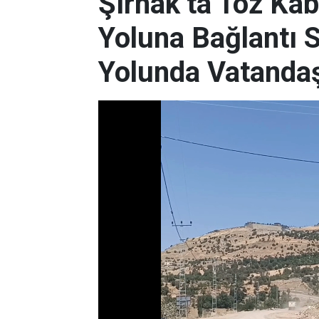
Şırnak’ta Toz Kab
Yoluna Bağlantı 
Yolunda Vatandaşl