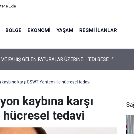
itene Ekle
BÖLGE
EKONOMI
YAŞAM
RESMI İLANLAR
Mezrası Halkı Şırnak’ta Tek Çatı Altında Birleşiyor
 kaybına karşı ESWT Yöntemi ile hücresel tedavi
iyon kaybına karşı
Sa
 hücresel tedavi