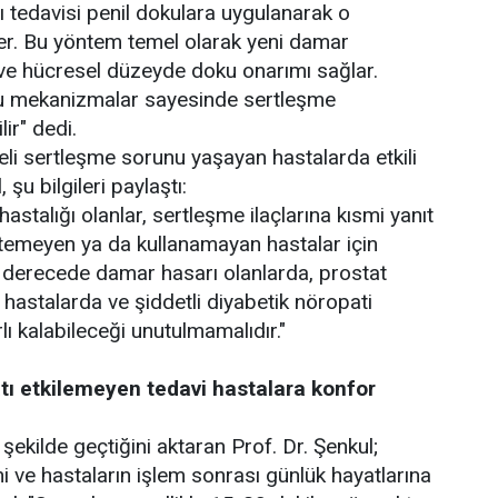
 tedavisi penil dokulara uygulanarak o
ler. Bu yöntem temel olarak yeni damar
r ve hücresel düzeyde doku onarımı sağlar.
 bu mekanizmalar sayesinde sertleşme
ir" dedi.
eli sertleşme sorunu yaşayan hastalarda etkili
 şu bilgileri paylaştı:
astalığı olanlar, sertleşme ilaçlarına kısmi yanıt
istemeyen ya da kullanamayan hastalar için
i derecede damar hasarı olanlarda, prostat
ş hastalarda ve şiddetli diyabetik nöropati
lı kalabileceği unutulmamalıdır."
atı etkilemeyen tedavi hastalara konfor
şekilde geçtiğini aktaran Prof. Dr. Şenkul;
 ve hastaların işlem sonrası günlük hayatlarına