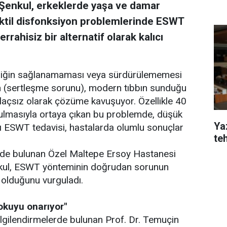
 Şenkul, erkeklerde yaşa ve damar
rektil disfonksiyon problemlerinde ESWT
rrahisiz bir alternatif olarak kalıcı
 sertliğin sağlanamaması veya sürdürülememesi
on (sertleşme sorunu), modern tıbbın sunduğu
 ilaçsız olarak çözüme kavuşuyor. Özellikle 40
ulmasıyla ortaya çıkan bu problemde, düşük
Yaz
ığı ESWT tedavisi, hastalarda olumlu sonuçlar
te
erde bulunan Özel Maltepe Ersoy Hastanesi
nkul, ESWT yönteminin doğrudan sorunun
 olduğunu vurguladı.
okuyu onarıyor"
bilgilendirmelerde bulunan Prof. Dr. Temuçin