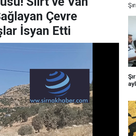
usu! Siirt ve Van
Şı
Sağlayan Çevre
ar İsyan Etti
Şı
ay