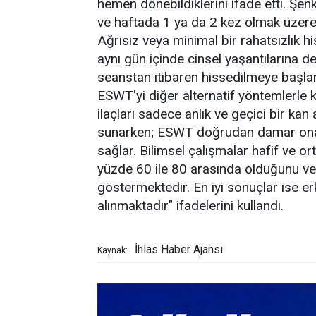
hemen dönebildiklerini ifade etti. Şen
ve haftada 1 ya da 2 kez olmak üzere
Ağrısız veya minimal bir rahatsızlık 
aynı gün içinde cinsel yaşantılarına dev
seanstan itibaren hissedilmeye başlan
ESWT'yi diğer alternatif yöntemlerle 
ilaçları sadece anlık ve geçici bir ka
sunarken; ESWT doğrudan damar onarımı
sağlar. Bilimsel çalışmalar hafif ve 
yüzde 60 ile 80 arasında olduğunu ve e
göstermektedir. En iyi sonuçlar ise 
alınmaktadır" ifadelerini kullandı.
İhlas Haber Ajansı
Kaynak: