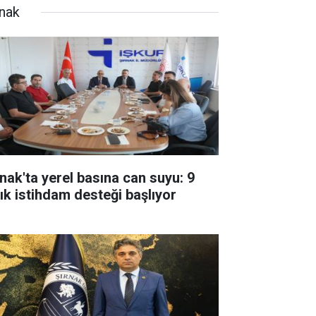
rnak
rnak'ta yerel basına can suyu: 9
lık istihdam desteği başlıyor