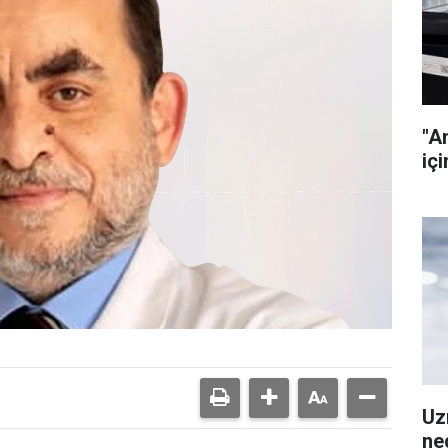
"A
içi
Uz
ned