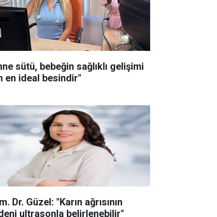
nne sütü, bebeğin sağlıklı gelişimi
n en ideal besindir"
m. Dr. Güzel: "Karın ağrısının
eni ultrasonla belirlenebilir"