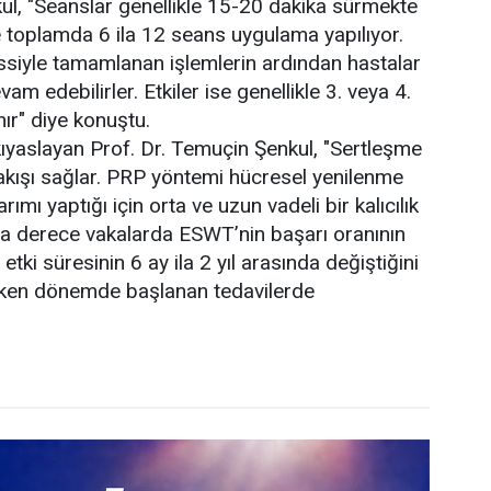
kul, "Seanslar genellikle 15-20 dakika sürmekte
 toplamda 6 ila 12 seans uygulama yapılıyor.
hissiyle tamamlanan işlemlerin ardından hastalar
am edebilirler. Etkiler ise genellikle 3. veya 4.
ır" diye konuştu.
kıyaslayan Prof. Dr. Temuçin Şenkul, "Sertleşme
n akışı sağlar. PRP yöntemi hücresel yenilenme
 yaptığı için orta ve uzun vadeli bir kalıcılık
orta derece vakalarda ESWT’nin başarı oranının
tki süresinin 6 ay ila 2 yıl arasında değiştiğini
erken dönemde başlanan tedavilerde