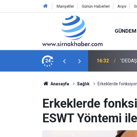
Manşetler
Günün Haberleri
Arşiv
S
GÜNDEM
ALAR ÜZERİNE… “EDİ BESE..!”
24
16:27
Küllüce 
Anasayfa
Sağlık
Erkeklerde fonksiyon
Erkeklerde fonks
ESWT Yöntemi ile