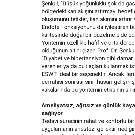
Şenkul, "Düşük yoğunluklu şok dalgası
bölgedeki kan akışını artırmayı hedef
oluşumunu tetikler, kan akımını artırı
Endotel fonksiyonunu da iyileştiren
kalitesinde doğal bir düzelme elde edil
Yöntemin özellikle hafif ve orta derec
olduğunun altını çizen Prof. Dr. Şenkul,
"Diyabet ve hipertansiyon gibi damar h
verenler ya da bu ilaçları kullanmak 
ESWT ideal bir seçenektir. Ancak iler
cerrahisi sonrası sinir hasarı gelişmi
vakalarında bu yöntemin etkisinin sınır
Ameliyatsız, ağrısız ve günlük hay
sağlıyor
Tedavi sürecinin rahat ve konforlu bir 
uygulamanın anestezi gerektirmediğini