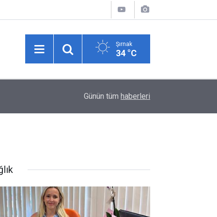
Şırnak
34 °C
15:26
Vali Ekici Başkan Mir’i Ziyaret Etti: Samimi Sohb
Günün tüm
haberleri
ğlık