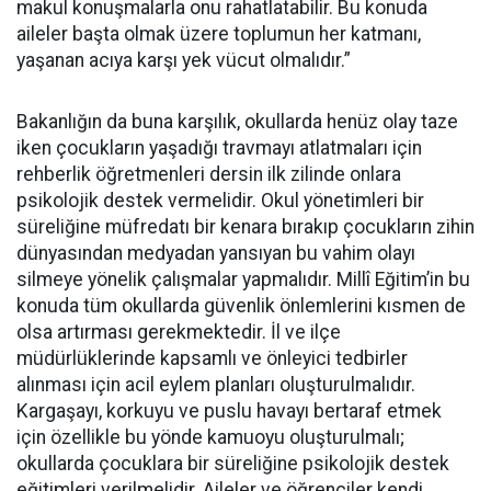
makul konuşmalarla onu rahatlatabilir. Bu konuda
aileler başta olmak üzere toplumun her katmanı,
yaşanan acıya karşı yek vücut olmalıdır.”
Bakanlığın da buna karşılık, okullarda henüz olay taze
iken çocukların yaşadığı travmayı atlatmaları için
rehberlik öğretmenleri dersin ilk zilinde onlara
psikolojik destek vermelidir. Okul yönetimleri bir
süreliğine müfredatı bir kenara bırakıp çocukların zihin
dünyasından medyadan yansıyan bu vahim olayı
silmeye yönelik çalışmalar yapmalıdır. Millî Eğitim’in bu
konuda tüm okullarda güvenlik önlemlerini kısmen de
olsa artırması gerekmektedir. İl ve ilçe
müdürlüklerinde kapsamlı ve önleyici tedbirler
alınması için acil eylem planları oluşturulmalıdır.
Kargaşayı, korkuyu ve puslu havayı bertaraf etmek
için özellikle bu yönde kamuoyu oluşturulmalı;
okullarda çocuklara bir süreliğine psikolojik destek
eğitimleri verilmelidir. Aileler ve öğrenciler kendi