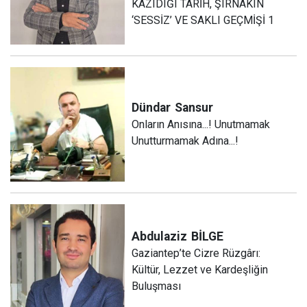
KAZIDIĞI TARİH, ŞIRNAKIN
‘SESSİZ’ VE SAKLI GEÇMİŞİ 1
Dündar
Sansur
Onların Anısına...! Unutmamak
Unutturmamak Adına...!
Abdulaziz
BİLGE
Gaziantep’te Cizre Rüzgârı:
Kültür, Lezzet ve Kardeşliğin
Buluşması