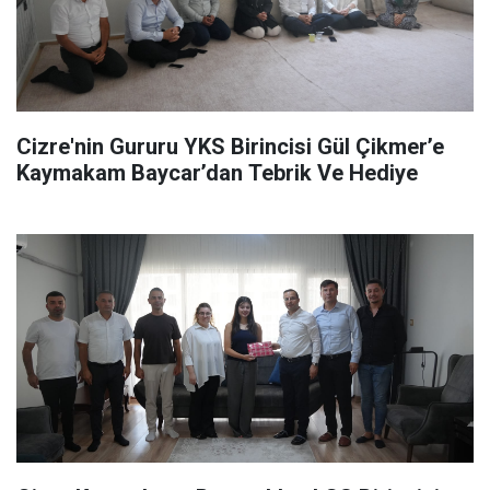
Cizre'nin Gururu YKS Birincisi Gül Çikmer’e
Kaymakam Baycar’dan Tebrik Ve Hediye