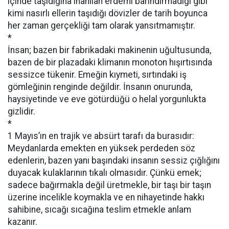
içinde taşıdığına inanılan erdemi barındırmadığı gibi
kimi nasırlı ellerin taşıdığı dövizler de tarih boyunca
her zaman gerçekliği tam olarak yansıtmamıştır.
*
İnsan; bazen bir fabrikadaki makinenin uğultusunda,
bazen de bir plazadaki klimanın monoton hışırtısında
sessizce tükenir. Emeğin kıymeti, sırtındaki iş
gömleğinin renginde değildir. İnsanın onurunda,
haysiyetinde ve eve götürdüğü o helal yorgunlukta
gizlidir.
*
1 Mayıs’ın en trajik ve absürt tarafı da burasıdır:
Meydanlarda emekten en yüksek perdeden söz
edenlerin, bazen yanı başındaki insanın sessiz çığlığını
duyacak kulaklarının tıkalı olmasıdır. Çünkü emek;
sadece bağırmakla değil üretmekle, bir taşı bir taşın
üzerine incelikle koymakla ve en nihayetinde hakkı
sahibine, sıcağı sıcağına teslim etmekle anlam
kazanır.