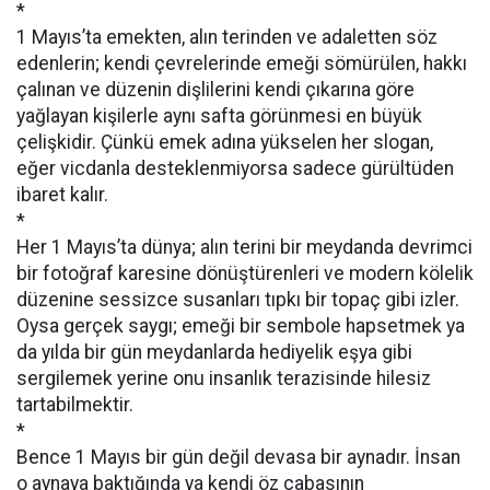
*
1 Mayıs’ta emekten, alın terinden ve adaletten söz
edenlerin; kendi çevrelerinde emeği sömürülen, hakkı
çalınan ve düzenin dişlilerini kendi çıkarına göre
yağlayan kişilerle aynı safta görünmesi en büyük
çelişkidir. Çünkü emek adına yükselen her slogan,
eğer vicdanla desteklenmiyorsa sadece gürültüden
ibaret kalır.
*
Her 1 Mayıs’ta dünya; alın terini bir meydanda devrimci
bir fotoğraf karesine dönüştürenleri ve modern kölelik
düzenine sessizce susanları tıpkı bir topaç gibi izler.
Oysa gerçek saygı; emeği bir sembole hapsetmek ya
da yılda bir gün meydanlarda hediyelik eşya gibi
sergilemek yerine onu insanlık terazisinde hilesiz
tartabilmektir.
*
Bence 1 Mayıs bir gün değil devasa bir aynadır. İnsan
o aynaya baktığında ya kendi öz çabasının