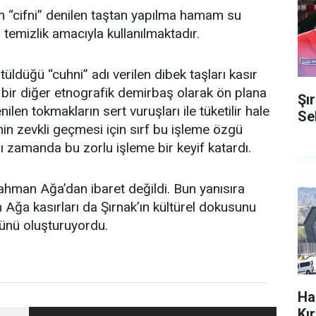
in “cifni” denilen taştan yapılma hamam su
rı temizlik amacıyla kullanılmaktadır.
tüldüğü “cuhni” adı verilen dibek taşları kasır
an bir diğer etnografik demirbaş olarak ön plana
Şı
nilen tokmakların sert vuruşları ile tüketilir hale
Se
inin zevkli geçmesi için sırf bu işleme özgü
nı zamanda bu zorlu işleme bir keyif katardı.
ahman Ağa’dan ibaret değildi. Bun yanısıra
ğa kasırları da Şırnak’ın kültürel dokusunu
zünü oluşturuyordu.
Ha
Kı