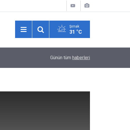
Şırnak
31 °C
10:26
Namaz kıldığı camide çantası çalındı
Günün tüm
haberleri