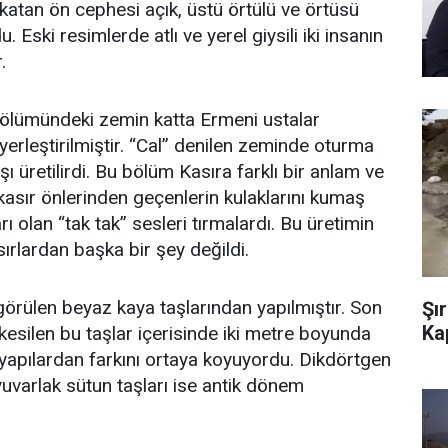
katan ön cephesi açık, üstü örtülü ve örtüsü
 Eski resimlerde atlı ve yerel giysili iki insanın
.
ey bölümündeki zemin katta Ermeni ustalar
rleştirilmiştir. “Cal” denilen zeminde oturma
 üretilirdi. Bu bölüm Kasıra farklı bir anlam ve
kasır önlerinden geçenlerin kulaklarını kumaş
 olan “tak tak” sesleri tırmalardı. Bu üretimin
rlardan başka bir şey değildi.
görülen beyaz kaya taşlarından yapılmıştır. Son
Şı
Ka
 kesilen bu taşlar içerisinde iki metre boyunda
 yapılardan farkını ortaya koyuyordu. Dikdörtgen
yuvarlak sütun taşları ise antik dönem