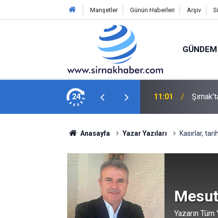
Manşetler
Günün Haberleri
Arşiv
S
GÜNDEM
i: Selçuk Bayraktar Geliyor
24
10:38
Habur’d
Anasayfa
Yazar Yazıları
Kasırlar, tari
Mesut
Yazarın Tüm Y