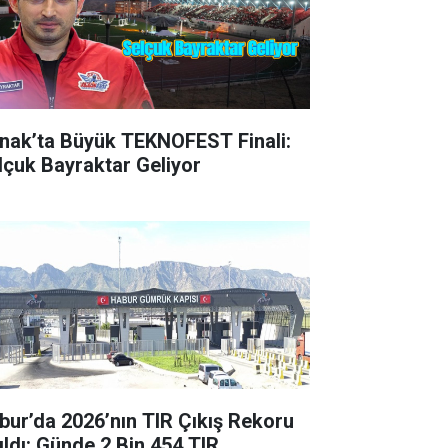
rnak’ta Büyük TEKNOFEST Finali:
lçuk Bayraktar Geliyor
bur’da 2026’nın TIR Çıkış Rekoru
rıldı: Günde 2 Bin 454 TIR