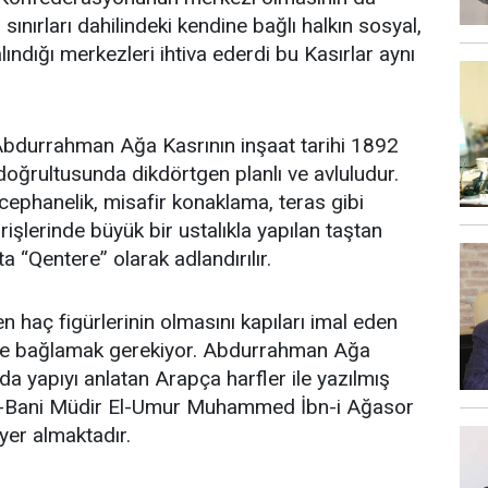
i sınırları dahilindeki kendine bağlı halkın sosyal,
 alındığı merkezleri ihtiva ederdi bu Kasırlar aynı
 Abdurrahman Ağa Kasrının inşaat tarihi 1892
 doğrultusunda dikdörtgen planlı ve avluludur.
cephanelik, misafir konaklama, teras gibi
rişlerinde büyük bir ustalıkla yapılan taştan
a “Qentere” olarak adlandırılır.
n haç figürlerinin olmasını kapıları imal eden
hine bağlamak gerekiyor. Abdurrahman Ağa
arda yapıyı anlatan Arapça harfler ile yazılmış
 El-Bani Müdir El-Umur Muhammed İbn-i Ağasor
 yer almaktadır.