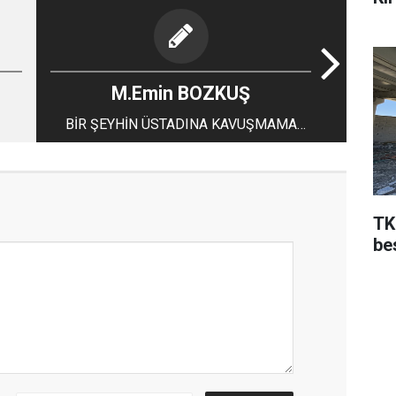
M.Emin BOZKUŞ
BİR ŞEYHİN ÜSTADINA KAVUŞMAMA
ÖZLEMİ VE HASRETİ
TK
bes