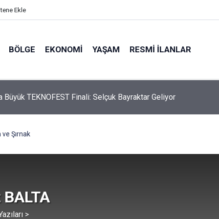
itene Ekle
BÖLGE
EKONOMI
YAŞAM
RESMI İLANLAR
a 2026’nın TIR Çıkış Rekoru Kırıldı: Günde 2 Bin 454 TIR
h ve Şırnak
 BALTA
azıları >