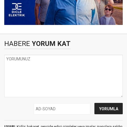
HABERE
YORUM KAT
UYARI:
Küfür, hakaret, rencide edici cümleler veya imalar, inançlara saldırı