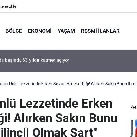
itene Ekle
BÖLGE
EKONOMI
YAŞAM
RESMI İLANLAR
va'da kavurucu sıcağa rağmen buğday hasadı mesaisi sürüyor
aca Ünlü Lezzetinde Erken Sezon Hareketliliği! Alırken Sakın Bunu İhmal
nlü Lezzetinde Erken
Re
ği! Alırken Sakın Bunu
ilinçli Olmak Şart"