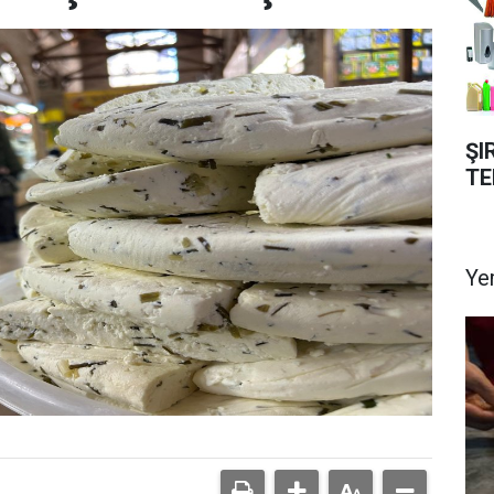
ŞI
TE
Ye