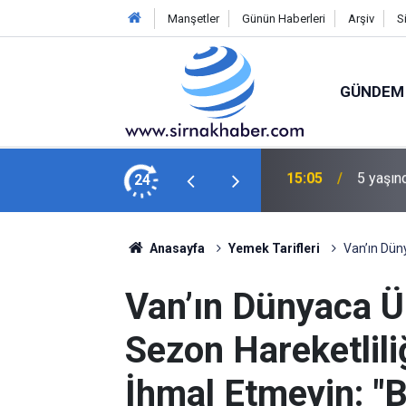
Manşetler
Günün Haberleri
Arşiv
S
GÜNDEM
er açıyor
24
14:32
Yükseko
Anasayfa
Yemek Tarifleri
Van’ın Düny
Van’ın Dünyaca Ü
Sezon Hareketlili
İhmal Etmeyin: "B