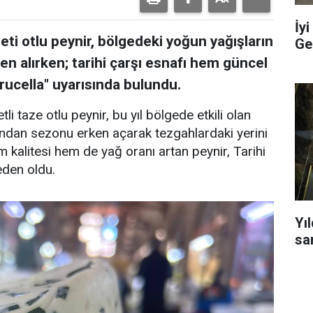
İyi
zzeti otlu peynir, bölgedeki yoğun yağışların
Ge
en alırken; tarihi çarşı esnafı hem güncel
brucella" uyarısında bulundu.
etli taze otlu peynir, bu yıl bölgede etkili olan
dından sezonu erken açarak tezgahlardaki yerini
 kalitesi hem de yağ oranı artan peynir, Tarihi
eden oldu.
Yı
sa