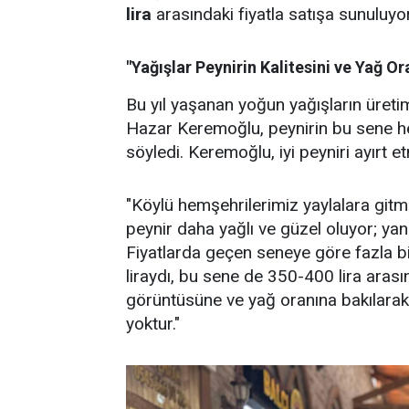
lira
arasındaki fiyatla satışa sunuluyor
"Yağışlar Peynirin Kalitesini ve Yağ Ora
Bu yıl yaşanan yoğun yağışların üretim
Hazar Keremoğlu, peynirin bu sene he
söyledi. Keremoğlu, iyi peyniri ayırt 
"Köylü hemşehrilerimiz yaylalara gitm
peynir daha yağlı ve güzel oluyor; ya
Fiyatlarda geçen seneye göre fazla 
liraydı, bu sene de 350-400 lira arasınd
görüntüsüne ve yağ oranına bakılarak a
yoktur."