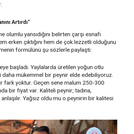
.
nını Artırdı"
e olumlu yansıdığını belirten çarşı esnafı
m erken çıktığını hem de çok lezzetli olduğunu
etmenin formülünü şu sözlerle paylaştı:
eye başladı. Yaylalarda üretilen yoğun otlu
ni daha mükemmel bir peynir elde edebiliyoruz.
bir fark yoktur. Geçen sene malum 250-300
a bir fiyat var. Kaliteli peynir; tadına,
nlaşılır. Yağsız oldu mu o peynirin bir kalitesi