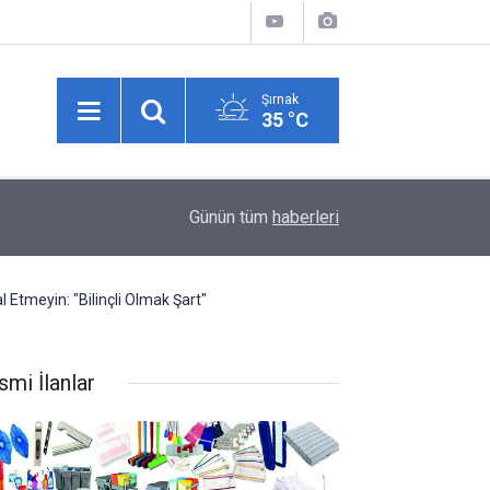
Şırnak
35 °C
14:12
Şırnak'ta Köylere Büyük Hizmet: Geleneksel Tand
Günün tüm
haberleri
 Etmeyin: "Bilinçli Olmak Şart"
smi İlanlar