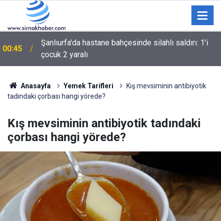
00:36
BARIŞ ÇIĞLIĞININ MİLADI MI YOKSA MİADI MI?
Anasayfa
Yemek Tarifleri
Kış mevsiminin antibiyotik
tadındaki çorbası hangi yörede?
Kış mevsiminin antibiyotik tadındaki
çorbası hangi yörede?