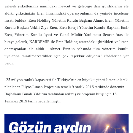
gelerek şirketlerimiz arasındaki mevcut ve geleceğe dair işbirliklerini ele
aldık. Şirketimizin Eren limanındaki operasyonlarını da yerinde inceleme
fırsatı bulduk. Eren Holding Yönetim Kurulu Başkanı Ahmet Eren, Yönetim
Kurulu Başkan Vekili Ziya Eren, Eren Enerji Yönetim Kurulu Başkanı Emir
Eren, Yönetim Kurulu üyesi ve Genel Müdür Yardımcısı Sencer Aras ile
biraya gelerek, KARDEMİR ile Eren Holding arasındaki işbirlikleri ve liman
operasyonları ele aldık. Ahmet Eren’in şahsında tüm yönetim kurulu
üyelerine misafirperverlikleri için çok teşekkür ediyoruz” ifadelerine yer
verdi.
25 milyon tonluk kapasitesi ile Türkiye’nin en büyük üçüncü limanı olarak
planlanan Filyos Liman Projesinin temeli 9 Aralık 2016 tarihinde dönemin
Başbakanı Binali Yıldırım tarafından atılmış ve projenin bitişi için 15
Temmuz 2019 tarihi hedeflenmişti.