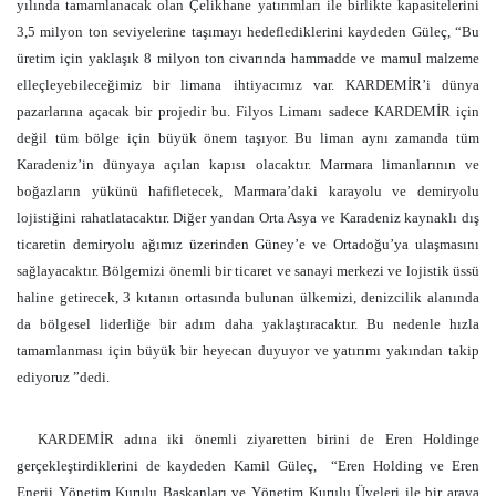
yılında tamamlanacak olan Çelikhane yatırımları ile birlikte kapasitelerini
3,5 milyon ton seviyelerine taşımayı hedeflediklerini kaydeden Güleç, “Bu
üretim için yaklaşık 8 milyon ton civarında hammadde ve mamul malzeme
elleçleyebileceğimiz bir limana ihtiyacımız var. KARDEMİR’i dünya
pazarlarına açacak bir projedir bu. Filyos Limanı sadece KARDEMİR için
değil tüm bölge için büyük önem taşıyor. Bu liman aynı zamanda tüm
Karadeniz’in dünyaya açılan kapısı olacaktır. Marmara limanlarının ve
boğazların yükünü hafifletecek, Marmara’daki karayolu ve demiryolu
lojistiğini rahatlatacaktır. Diğer yandan Orta Asya ve Karadeniz kaynaklı dış
ticaretin demiryolu ağımız üzerinden Güney’e ve Ortadoğu’ya ulaşmasını
sağlayacaktır. Bölgemizi önemli bir ticaret ve sanayi merkezi ve lojistik üssü
haline getirecek, 3 kıtanın ortasında bulunan ülkemizi, denizcilik alanında
da bölgesel liderliğe bir adım daha yaklaştıracaktır. Bu nedenle hızla
tamamlanması için büyük bir heyecan duyuyor ve yatırımı yakından takip
ediyoruz ”dedi.
KARDEMİR adına iki önemli ziyaretten birini de Eren Holdinge
gerçekleştirdiklerini de kaydeden Kamil Güleç, “Eren Holding ve Eren
Enerji Yönetim Kurulu Başkanları ve Yönetim Kurulu Üyeleri ile bir araya