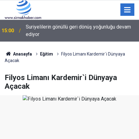
14:19
Şırnak'ta Gıda Denetimleri Aralıksız Sürüyor
Anasayfa
Eğitim
Filyos Limanı Kardemir`i Dünyaya
Açacak
Filyos Limanı Kardemir`i Dünyaya
Açacak