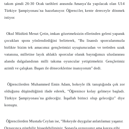
takım şimdi 26-30 Ocak tarihleri arasında Amasya’da yapılacak olan U14
Türkiye Şampiyonası`na hazırlanıyor. Öğrenciler, kente dereceyle dönmek
istiyor.
Okul Müdürü Mesut Çetin, imkan gözetmeksizin ellerinden geleni yaparak
çocukları spora yönlendirdiğini belirterek, “Bu lisanslı sporcularımızla
birlikte bizim tek amacımız gençlerimizi uyuşturucudan ve terörden uzak
vatanına, milletine layık ahlaklı sporcular olarak bayrağımızı uluslararası
alanda dalgalandıran milli takıma oyuncular yetiştirmektir. Gençlerimiz
azimli ve çalışkan. Başarı ile döneceklerine inanıyorum” dedi.
Öğrencilerden Muhammed Emin Adam, hokeyle ilk tanıştığında çok zor
olduğunu düşündüğünü ifade ederek, “Öğrenince kolay gelmeye başladı.
Türkiye Şampiyonası`na gideceğiz. İnşallah birinci olup geleceğiz” diye
konuştu.
Öğrencilerden Mustafa Ceylan ise, “Hokeyde duygular anlatılamaz yaşanır.
Oynayınca görebilir, hissedebilirsiniz. Sopayla oynuyoruz ama kavga gibi