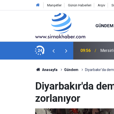
Manşetler
Günün Haberleri
Arşiv
S
GÜNDEM
 kaldırıldı
24
09:56
Mersin'
Anasayfa
Gündem
Diyarbakır'da demi
Diyarbakır'da dem
zorlanıyor