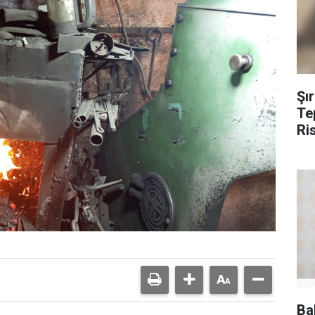
Şı
Te
Ri
Ba