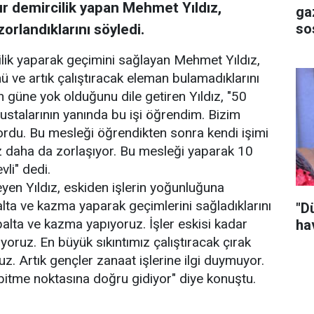
dır demircilik yapan Mehmet Yıldız,
ga
so
rlandıklarını söyledi.
ilik yaparak geçimini sağlayan Mehmet Yıldız,
ü ve artık çalıştıracak eleman bulamadıklarını
n güne yok olduğunu dile getiren Yıldız, "50
ustalarının yanında bu işi öğrendim. Bizim
rdu. Bu mesleği öğrendikten sonra kendi işimi
iz daha da zorlaşıyor. Bu mesleği yaparak 10
li" dedi.
yleyen Yıldız, eskiden işlerin yoğunluğuna
lta ve kazma yaparak geçimlerini sağladıklarını
"D
 balta ve kazma yapıyoruz. İşler eskisi kadar
ha
oruz. En büyük sıkıntımız çalıştıracak çırak
uz. Artık gençler zanaat işlerine ilgi duymuyor.
bitme noktasına doğru gidiyor" diye konuştu.