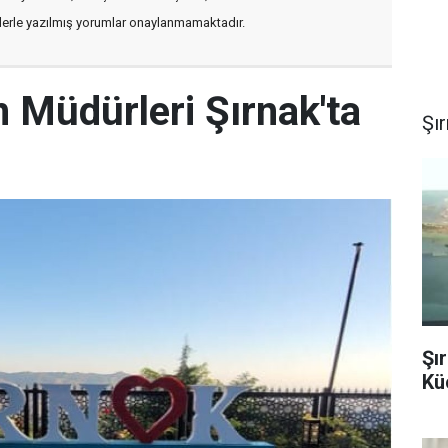
flerle yazılmış yorumlar onaylanmamaktadır.
im Müdürleri Şırnak'ta
Şı
Şı
Kü