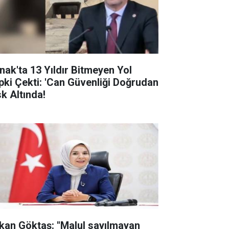
rnak'ta 13 Yıldır Bitmeyen Yol
pki Çekti: 'Can Güvenliği Doğrudan
sk Altında!
kan Göktaş: "Malul sayılmayan