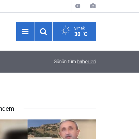
Şırnak
30 °C
09:54
Uzm. Dr. Güzel: "Karın ağrısının nedeni ultrasonla
Günün tüm
haberleri
ndem