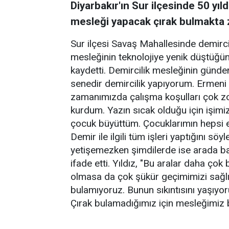
Diyarbakır'ın Sur ilçesinde 50 yıl
mesleği yapacak çırak bulmakta zo
Sur ilçesi Savaş Mahallesinde demirc
mesleğinin teknolojiye yenik düştüğün
kaydetti. Demircilik mesleğinin günde
senedir demircilik yapıyorum. Ermeni 
zamanımızda çalışma koşulları çok zo
kurdum. Yazın sıcak olduğu için işim
çocuk büyüttüm. Çocuklarımın hepsi ev
Demir ile ilgili tüm işleri yaptığını sö
yetişemezken şimdilerde ise arada ba
ifade etti. Yıldız, "Bu aralar daha çok
olmasa da çok şükür geçimimizi sağlıy
bulamıyoruz. Bunun sıkıntısını yaşıyor
Çırak bulamadığımız için mesleğimiz 