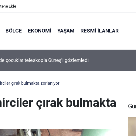
itene Ekle
BÖLGE
EKONOMI
YAŞAM
RESMI İLANLAR
de çocuklar teleskopla Güneş'i gözlemledi
rciler çırak bulmakta zorlanıyor
irciler çırak bulmakta
Gü