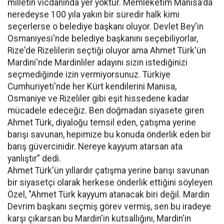
milletin vicdanında yer yoktur. Memleketim Manisa'da
neredeyse 100 yıla yakın bir süredir halk kimi
seçerlerse o belediye başkanı oluyor. Devlet Bey'in
Osmaniyesi'nde belediye başkanını seçebiliyorlar,
Rize'de Rizelilerin seçtiği oluyor ama Ahmet Türk'ün
Mardini'nde Mardinliler adayını sizin istediğinizi
seçmediğinde izin vermiyorsunuz. Türkiye
Cumhuriyeti'nde her Kürt kendilerini Manisa,
Osmaniye ve Rizeliler gibi eşit hissedene kadar
mücadele edeceğiz. Ben doğmadan siyasete giren
Ahmet Türk, diyaloğu temsil eden, çatışma yerine
barışı savunan, hepimize bu konuda önderlik eden bir
barış güvercinidir. Nereye kayyum atarsan ata
yanlıştır” dedi.
Ahmet Türk'ün yıllardır çatışma yerine barışı savunan
bir siyasetçi olarak herkese önderlik ettiğini söyleyen
Özel, "Ahmet Türk kayyum atanacak biri değil. Mardin
Devrim başkanı seçmiş görev vermiş, sen bu iradeye
karşı çıkarsan bu Mardin'in kutsallığını, Mardin'in