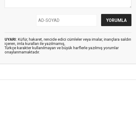
UYARI:
Küfür, hakaret, rencide edici cümleler veya imalar, inançlara saldırı
içeren, imla kuralları ile yazılmamış,
Türkçe karakter kullanılmayan ve büyük harflerle yazılmış yorumlar
onaylanmamaktadır.
Şırnak Haber © 2018
Anasayfa
Künye
Hakkımızda
İletişim
Gizlilik İlkeleri
Sitene Ekle