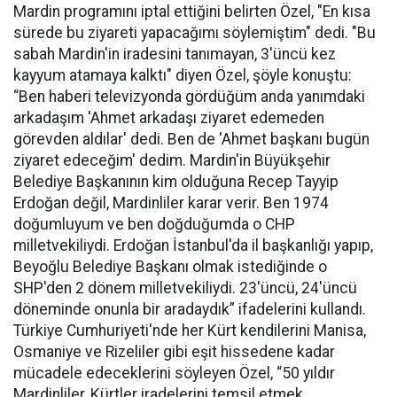
Mardin programını iptal ettiğini belirten Özel, "En kısa
sürede bu ziyareti yapacağımı söylemiştim" dedi. "Bu
sabah Mardin'in iradesini tanımayan, 3'üncü kez
kayyum atamaya kalktı" diyen Özel, şöyle konuştu:
“Ben haberi televizyonda gördüğüm anda yanımdaki
arkadaşım 'Ahmet arkadaşı ziyaret edemeden
görevden aldılar' dedi. Ben de 'Ahmet başkanı bugün
ziyaret edeceğim' dedim. Mardin'in Büyükşehir
Belediye Başkanının kim olduğuna Recep Tayyip
Erdoğan değil, Mardinliler karar verir. Ben 1974
doğumluyum ve ben doğduğumda o CHP
milletvekiliydi. Erdoğan İstanbul'da il başkanlığı yapıp,
Beyoğlu Belediye Başkanı olmak istediğinde o
SHP'den 2 dönem milletvekiliydi. 23'üncü, 24'üncü
döneminde onunla bir aradaydık” ifadelerini kullandı.
Türkiye Cumhuriyeti'nde her Kürt kendilerini Manisa,
Osmaniye ve Rizeliler gibi eşit hissedene kadar
mücadele edeceklerini söyleyen Özel, “50 yıldır
Mardinliler, Kürtler iradelerini temsil etmek