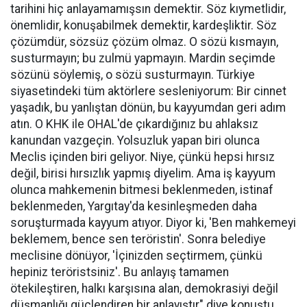
tarihini hiç anlayamamışsın demektir. Söz kıymetlidir,
önemlidir, konuşabilmek demektir, kardeşliktir. Söz
çözümdür, sözsüz çözüm olmaz. O sözü kısmayın,
susturmayın; bu zulmü yapmayın. Mardin seçimde
sözünü söylemiş, o sözü susturmayın. Türkiye
siyasetindeki tüm aktörlere sesleniyorum: Bir cinnet
yaşadık, bu yanlıştan dönün, bu kayyumdan geri adım
atın. O KHK ile OHAL'de çıkardığınız bu ahlaksız
kanundan vazgeçin. Yolsuzluk yapan biri olunca
Meclis içinden biri geliyor. Niye, çünkü hepsi hırsız
değil, birisi hırsızlık yapmış diyelim. Ama iş kayyum
olunca mahkemenin bitmesi beklenmeden, istinaf
beklenmeden, Yargıtay'da kesinleşmeden daha
soruşturmada kayyum atıyor. Diyor ki, 'Ben mahkemeyi
beklemem, bence sen teröristin'. Sonra belediye
meclisine dönüyor, 'İçinizden seçtirmem, çünkü
hepiniz teröristsiniz'. Bu anlayış tamamen
ötekileştiren, halkı karşısına alan, demokrasiyi değil
düşmanlığı güçlendiren bir anlayıştır" diye konuştu.