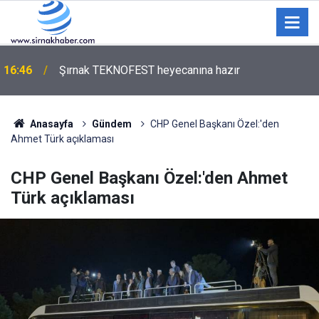
’DEDAŞ VE FAHİŞ GELEN FATURALAR ÜZERİNE…
16:32
“EDİ BESE..!”
Anasayfa
Gündem
CHP Genel Başkanı Özel:'den
Ahmet Türk açıklaması
CHP Genel Başkanı Özel:'den Ahmet
Türk açıklaması