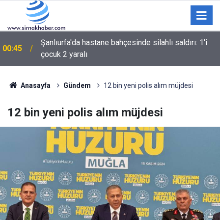
Şanlıurfa'da hastane bahçesinde silahlı saldırı: 1'i
00:45
çocuk 2 yaralı
00:36
BARIŞ ÇIĞLIĞININ MİLADI MI YOKSA MİADI MI?
Anasayfa
Gündem
12 bin yeni polis alım müjdesi
12 bin yeni polis alım müjdesi