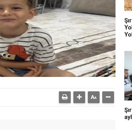
Şı
Yo
Yo
Şı
ay