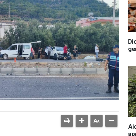
Di
ge
Ai
ap