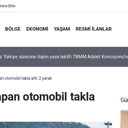
itene Ekle
BÖLGE
EKONOMI
YAŞAM
RESMI İLANLAR
ta Toz Kabusu! Siirt ve Van Yoluna Bağlantı Sağlayan Çevre Yolun
şlar İsyan Etti
 otomobil takla attı: 2 yaralı
apan otomobil takla
Gü