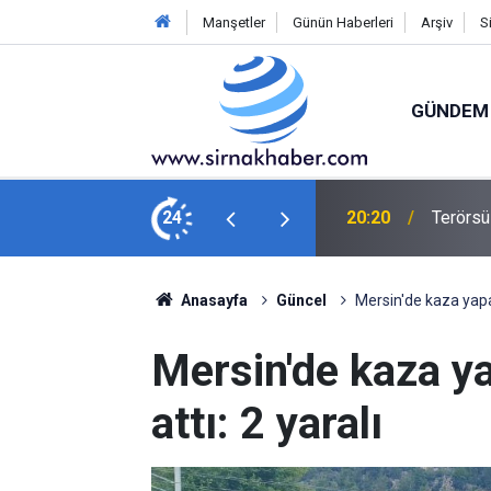
Manşetler
Günün Haberleri
Arşiv
S
GÜNDEM
Şırnak’
in yasa teklifi TBMM Adalet Komisyonu'nda
24
18:59
Vatanda
Anasayfa
Güncel
Mersin'de kaza yapan
Mersin'de kaza y
attı: 2 yaralı