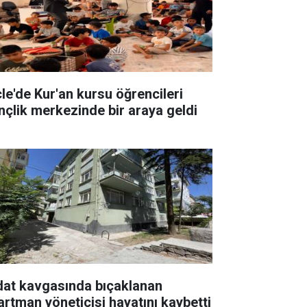
cle'de Kur'an kursu öğrencileri
nçlik merkezinde bir araya geldi
dat kavgasında bıçaklanan
artman yöneticisi hayatını kaybetti