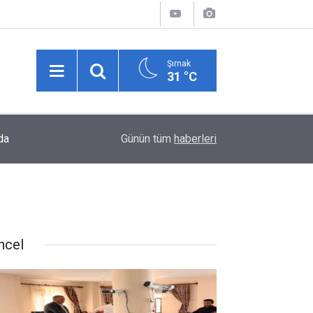
Şırnak
31 °C
da
18:20
Şırnak'ta yerel basına can suyu: 9 aylık istihdam
Günün tüm
haberleri
ncel