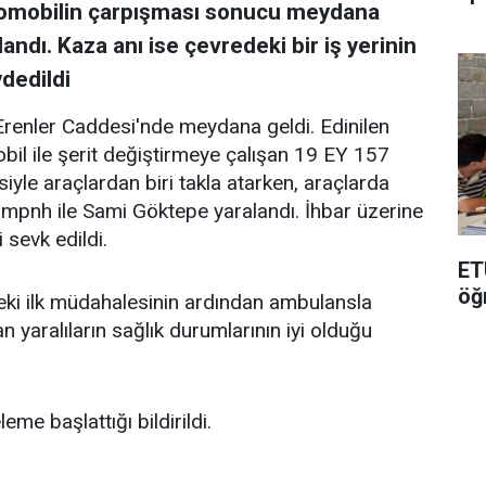
 otomobilin çarpışması sonucu meydana
landı. Kaza anı ise çevredeki bir iş yerinin
dedildi
Erenler Caddesi'nde meydana geldi. Edinilen
obil ile şerit değiştirmeye çalışan 19 EY 157
siyle araçlardan biri takla atarken, araçlarda
ampnh ile Sami Göktepe yaralandı. İhbar üzerine
 sevk edildi.
ET
öğ
indeki ilk müdahalesinin ardından ambulansla
an yaralıların sağlık durumlarının iyi olduğu
eme başlattığı bildirildi.