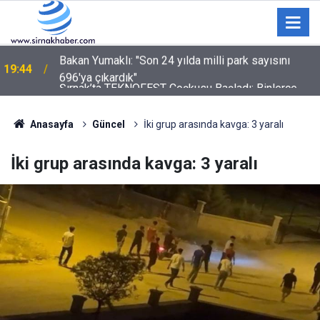
Şırnak’ta TEKNOFEST Coşkusu Başladı: Binlerce
19:18
Çocuk Aileleriyle Stadyuma Akın Etti
Anasayfa
Güncel
İki grup arasında kavga: 3 yaralı
İki grup arasında kavga: 3 yaralı