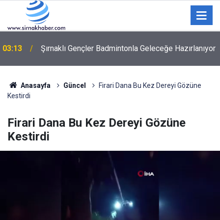
03:13
Şırnaklı Gençler Badmintonla Geleceğe Hazırlanıyor
Hakkari-İran sınırında 7 kilo 720 gram eroin ele
02:29
geçirildi
Anasayfa
Güncel
Firari Dana Bu Kez Dereyi Gözüne
Kestirdi
Firari Dana Bu Kez Dereyi Gözüne
Kestirdi