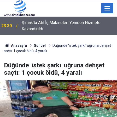
Ford Trucks ve IVECO'nun yeni nesil kabin
23:27
projesinde yeni bir dönemin kapısı aralanıyor
Anasayfa
Güncel
Düğünde 'istek şarkı' uğruna dehşet
saçtı: 1 çocuk öldü, 4 yaralı
Düğünde 'istek şarkı' uğruna dehşet
saçtı: 1 çocuk öldü, 4 yaralı