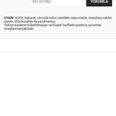
UYARI:
Küfür, hakaret, rencide edici cümleler veya imalar, inançlara saldırı
içeren, imla kuralları ile yazılmamış,
Türkçe karakter kullanılmayan ve büyük harflerle yazılmış yorumlar
onaylanmamaktadır.
Şırnak Haber © 2018
Anasayfa
Künye
Hakkımızda
İletişim
Gizlilik İlkeleri
Sitene Ekle
Haber Portalı Yazılımı