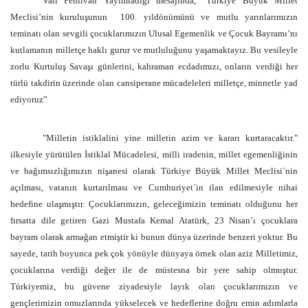
Vali Pehlivan Yayımladığı mesajında, “Türkiye Büyük Millet
Meclisi’nin kuruluşunun
100. yıldönümünü ve mutlu yarınlarımızın
teminatı olan sevgili çocuklarımızın Ulusal Egemenlik ve Çocuk Bayramı’nı
kutlamanın milletçe haklı gurur ve mutluluğunu yaşamaktayız. Bu vesileyle
zorlu Kurtuluş Savaşı günlerini, kahraman ecdadımızı, onların verdiği her
türlü takdirin üzerinde olan cansiperane mücadeleleri milletçe, minnetle yad
ediyoruz”
"Milletin istiklalini yine milletin azim ve kararı kurtaracaktır."
ilkesiyle yürütülen İstiklal Mücadelesi, milli iradenin, millet egemenliğinin
ve bağımsızlığımızın nişanesi olarak Türkiye Büyük Millet Meclisi`nin
açılması, vatanın kurtarılması ve Cumhuriyet`in ilan edilmesiyle nihai
hedefine ulaşmıştır. Çocuklarımızın, geleceğimizin teminatı olduğunu her
fırsatta dile getiren Gazi Mustafa Kemal Atatürk, 23 Nisan’ı çocuklara
bayram olarak armağan etmiştir ki bunun dünya üzerinde benzeri yoktur. Bu
sayede, tarih boyunca pek çok yönüyle dünyaya örnek olan aziz Milletimiz,
çocuklarına verdiği değer ile de müstesna bir yere sahip olmuştur.
Türkiyemiz, bu güvene ziyadesiyle layık olan çocuklarımızın ve
gençlerimizin omuzlarında yükselecek ve hedeflerine doğru emin adımlarla