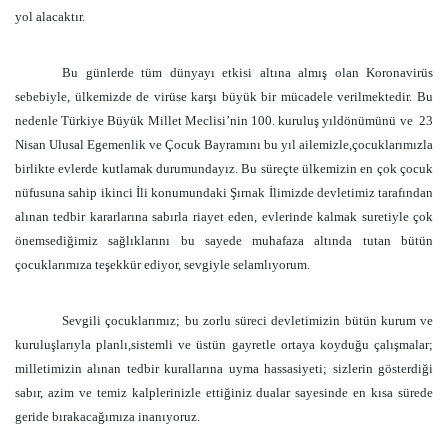
yol alacaktır.
Bu günlerde tüm dünyayı etkisi altına almış olan Koronavirüs
sebebiyle, ülkemizde de virüse karşı büyük bir mücadele verilmektedir. Bu
nedenle Türkiye Büyük Millet Meclisi’nin 100. kuruluş yıldönümünü ve
23
Nisan Ulusal Egemenlik ve Çocuk Bayramını bu yıl ailemizle,çocuklarımızla
birlikte evlerde kutlamak durumundayız. Bu süreçte ülkemizin en çok çocuk
nüfusuna sahip ikinci İli konumundaki Şırnak İlimizde devletimiz tarafından
alınan tedbir kararlarına sabırla riayet eden, evlerinde kalmak suretiyle çok
önemsediğimiz sağlıklarını bu sayede muhafaza altında tutan bütün
çocuklarımıza teşekkür ediyor, sevgiyle selamlıyorum.
Sevgili çocuklarımız; bu zorlu süreci devletimizin bütün kurum ve
kuruluşlarıyla planlı,sistemli ve üstün gayretle ortaya koyduğu çalışmalar;
milletimizin alınan tedbir kurallarına uyma hassasiyeti; sizlerin gösterdiği
sabır, azim ve temiz kalplerinizle ettiğiniz dualar sayesinde en kısa sürede
geride bırakacağımıza inanıyoruz.