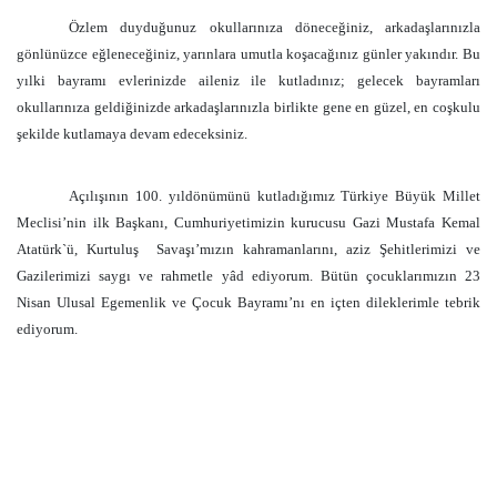
Özlem duyduğunuz okullarınıza döneceğiniz, arkadaşlarınızla
gönlünüzce eğleneceğiniz, yarınlara umutla koşacağınız günler yakındır. Bu
yılki bayramı evlerinizde aileniz ile kutladınız; gelecek bayramları
okullarınıza geldiğinizde arkadaşlarınızla birlikte gene en güzel, en coşkulu
şekilde kutlamaya devam edeceksiniz.
Açılışının 100. yıldönümünü kutladığımız Türkiye Büyük Millet
Meclisi’nin ilk Başkanı, Cumhuriyetimizin kurucusu Gazi Mustafa Kemal
Atatürk`ü, Kurtuluş
Savaşı’mızın kahramanlarını, aziz Şehitlerimizi ve
Gazilerimizi saygı ve rahmetle yâd ediyorum. Bütün çocuklarımızın 23
Nisan Ulusal Egemenlik ve Çocuk Bayramı’nı en içten dileklerimle tebrik
ediyorum.