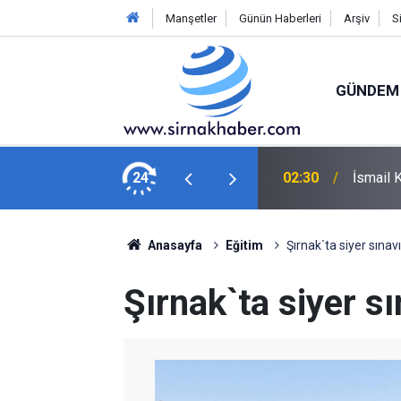
Manşetler
Günün Haberleri
Arşiv
S
GÜNDEM
ibi giderek turu geçmek istiyoruz"
24
00:58
UEFA Şa
Anasayfa
Eğitim
Şırnak`ta siyer sınavı
Şırnak`ta siyer sı