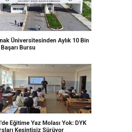
rnak Üniversitesinden Aylık 10 Bin
 Başarı Bursu
il'de Eğitime Yaz Molası Yok: DYK
rsları Kesintisiz Sürüyor