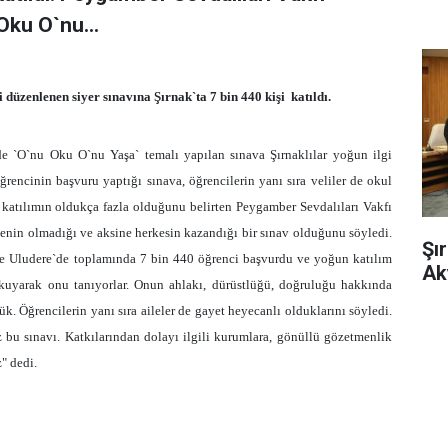
Oku O`nu...
düzenlenen siyer sınavına Şırnak`ta 7 bin 440 kişi
katıldı.
de `O`nu Oku O`nu Yaşa` temalı yapılan sınava Şırnaklılar yoğun ilgi
ğrencinin başvuru yaptığı sınava, öğrencilerin yanı sıra veliler de okul
 katılımın oldukça fazla olduğunu belirten Peygamber Sevdalıları Vakfı
enin olmadığı ve aksine herkesin kazandığı bir sınav olduğunu söyledi.
Şı
 ve Uludere`de toplamında 7 bin 440 öğrenci başvurdu ve yoğun katılım
Ak
okuyarak onu tanıyorlar. Onun ahlakı, dürüstlüğü, doğruluğu hakkında
ştük. Öğrencilerin yanı sıra aileler de gayet heyecanlı olduklarını söyledi.
 bu sınavı. Katkılarından dolayı ilgili kurumlara, gönüllü gözetmenlik
" dedi.