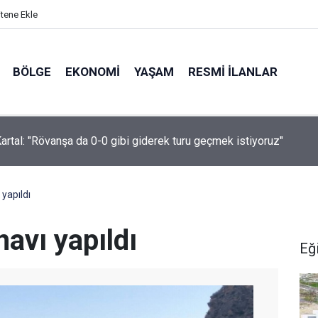
itene Ekle
BÖLGE
EKONOMI
YAŞAM
RESMI İLANLAR
mpiyonlar Liginde Fenerbahçe, Sturm Graz’ı 2-0 yendi
 yapıldı
navı yapıldı
Eğ