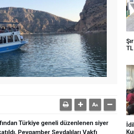
Şı
TL
fından Türkiye geneli düzenlenen siyer
İd
Ku
katıldı. Peygamber Sevdalıları Vakfı