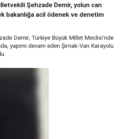
etvekili Şehzade Demir, yolun can
erek bakanlığa acil ödenek ve denetim
ade Demir, Türkiye Büyük Millet Meclisi'nde
nda, yapımı devam eden Şırnak-Van Karayolu
du.