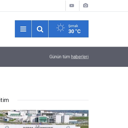
Şırnak
30 °C
00:53
Hasankeyf Tüneli girişinde feci kaza: 12 yaralı
Günün tüm
haberleri
itim