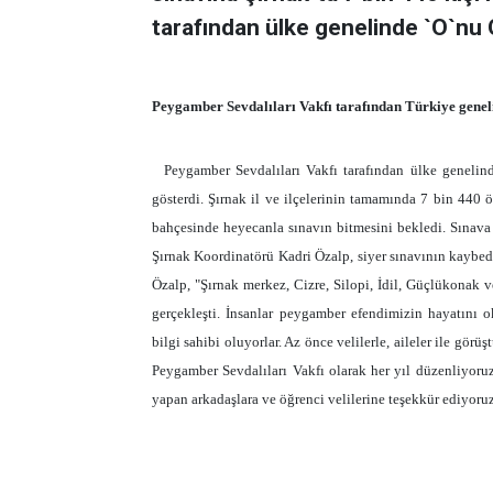
tarafından ülke genelinde `O`nu 
Peygamber Sevdalıları Vakfı tarafından Türkiye geneli 
Peygamber Sevdalıları Vakfı tarafından ülke genelin
gösterdi. Şırnak il ve ilçelerinin tamamında 7 bin 440 ö
bahçesinde heyecanla sınavın bitmesini bekledi. Sınava
Şırnak Koordinatörü Kadri Özalp, siyer sınavının kaybed
Özalp, "Şırnak merkez, Cizre, Silopi, İdil, Güçlükonak
gerçekleşti. İnsanlar peygamber efendimizin hayatını 
bilgi sahibi oluyorlar. Az önce velilerle, aileler ile görü
Peygamber Sevdalıları Vakfı olarak her yıl düzenliyoruz
yapan arkadaşlara ve öğrenci velilerine teşekkür ediyoruz