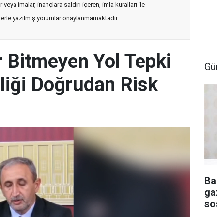
veya imalar, inançlara saldırı içeren, imla kuralları ile
flerle yazılmış yorumlar onaylanmamaktadır.
ır Bitmeyen Yol Tepki
Gü
liği Doğrudan Risk
Ba
ga
so