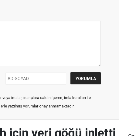
veya imalar, inançlara saldırı içeren, imla kuralları ile
flerle yazılmış yorumlar onaylanmamaktadır.
 için yeri göğü inletti