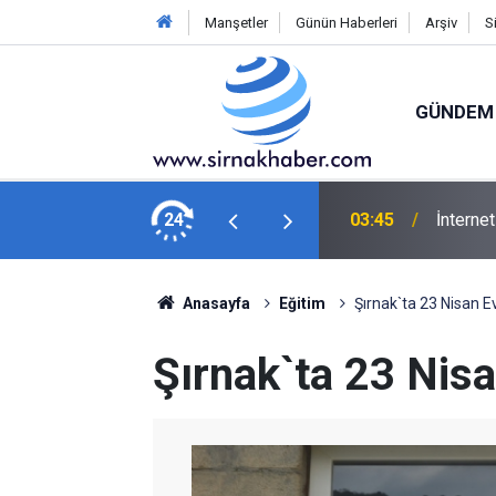
Manşetler
Günün Haberleri
Arşiv
S
GÜNDEM
inletti
24
03:45
İnterne
Anasayfa
Eğitim
Şırnak`ta 23 Nisan E
Şırnak`ta 23 Nisa