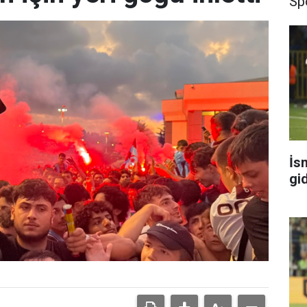
Sp
İs
gi