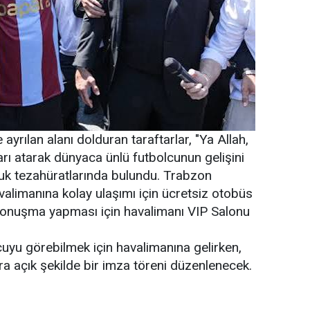
ayrılan alanı dolduran taraftarlar, "Ya Allah,
ı atarak dünyaca ünlü futbolcunun gelişini
luk tezahüratlarında bulundu. Trabzon
valimanına kolay ulaşımı için ücretsiz otobüs
ın konuşma yapması için havalimanı VIP Salonu
cuyu görebilmek için havalimanına gelirken,
tara açık şekilde bir imza töreni düzenlenecek.