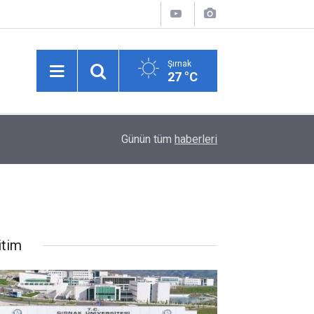
Şırnak
27 °C
02:30
İsmail Kartal: "Rövanşa da 0-0 gibi giderek turu
Günün tüm
haberleri
itim