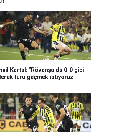
or
mail Kartal: "Rövanşa da 0-0 gibi
derek turu geçmek istiyoruz"