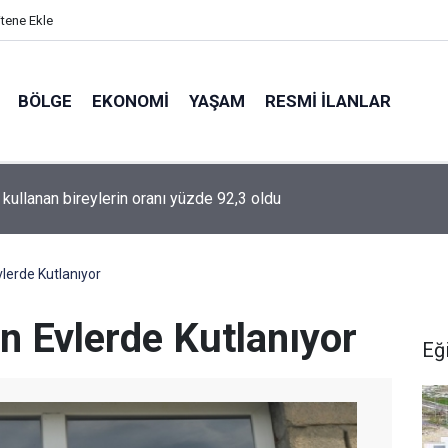
itene Ekle
BÖLGE
EKONOMI
YAŞAM
RESMI İLANLAR
t kullanan bireylerin oranı yüzde 92,3 oldu
vlerde Kutlanıyor
n Evlerde Kutlanıyor
Eğ