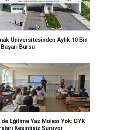
rnak Üniversitesinden Aylık 10 Bin
 Başarı Bursu
il'de Eğitime Yaz Molası Yok: DYK
rsları Kesintisiz Sürüyor