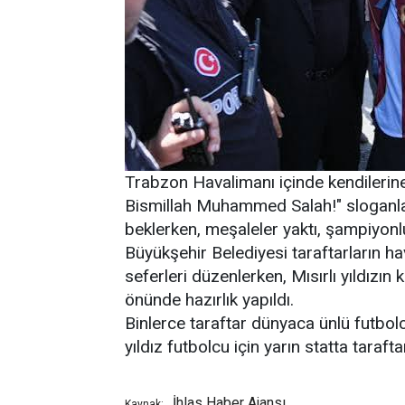
Trabzon Havalimanı içinde kendilerine 
Bismillah Muhammed Salah!" sloganlar
beklerken, meşaleler yaktı, şampiyon
Büyükşehir Belediyesi taraftarların ha
seferleri düzenlerken, Mısırlı yıldız
önünde hazırlık yapıldı.
Binlerce taraftar dünyaca ünlü futbol
yıldız futbolcu için yarın statta taraf
İhlas Haber Ajansı
Kaynak: