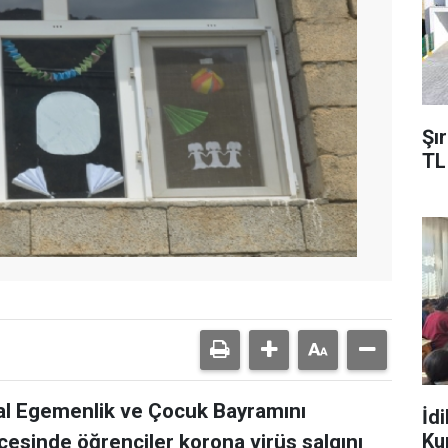
Şı
TL
sal Egemenlik ve Çocuk Bayramını
İd
Ku
çesinde öğrenciler korona virüs salgını