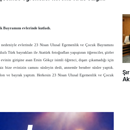
k Bayramını evlerinde kutladı.
nı nedeniyle evlerinde 23 Nisan Ulusal Egemenlik ve Çocuk Bayramını
lı Türk bayrakları ile Atatürk fotoğrafları yapıştıran öğrenciler, şiirler
evinin girişine asan Ersin Gökçe isimli öğrenci, dışarı çıkamadığı için
iz bize evinizin camını süsleyin dedi, annemle beraber süsler yaptık.
Şı
balon ve bayrak yaptım. Herkesin 23 Nisan Ulusal Egemenlik ve Çocuk
Ak