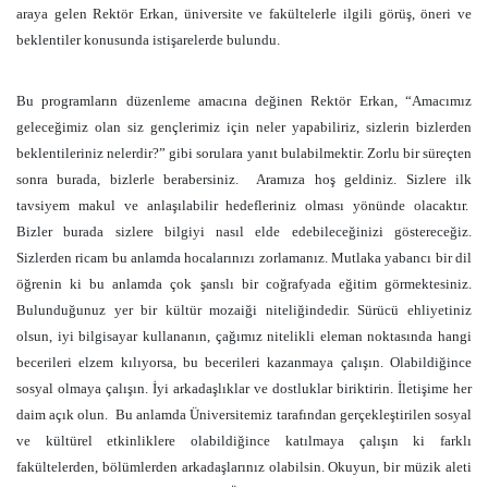
araya gelen Rektör Erkan, üniversite ve fakültelerle ilgili görüş, öneri ve
beklentiler konusunda istişarelerde bulundu.
Bu programların düzenleme amacına değinen Rektör Erkan, “Amacımız
geleceğimiz olan siz gençlerimiz için neler yapabiliriz, sizlerin bizlerden
beklentileriniz nelerdir?” gibi sorulara yanıt bulabilmektir. Zorlu bir süreçten
sonra burada, bizlerle berabersiniz.
Aramıza hoş geldiniz. Sizlere ilk
tavsiyem makul ve anlaşılabilir hedefleriniz olması yönünde olacaktır.
Bizler burada sizlere bilgiyi nasıl elde edebileceğinizi göstereceğiz.
Sizlerden ricam bu anlamda hocalarınızı zorlamanız. Mutlaka yabancı bir dil
öğrenin ki bu anlamda çok şanslı bir coğrafyada eğitim görmektesiniz.
Bulunduğunuz yer bir kültür mozaiği niteliğindedir. Sürücü ehliyetiniz
olsun, iyi bilgisayar kullananın, çağımız nitelikli eleman noktasında hangi
becerileri elzem kılıyorsa, bu becerileri kazanmaya çalışın. Olabildiğince
sosyal olmaya çalışın. İyi arkadaşlıklar ve dostluklar biriktirin. İletişime her
daim açık olun.
Bu anlamda Üniversitemiz tarafından gerçekleştirilen sosyal
ve kültürel etkinliklere olabildiğince katılmaya çalışın ki farklı
fakültelerden, bölümlerden arkadaşlarınız olabilsin. Okuyun, bir müzik aleti