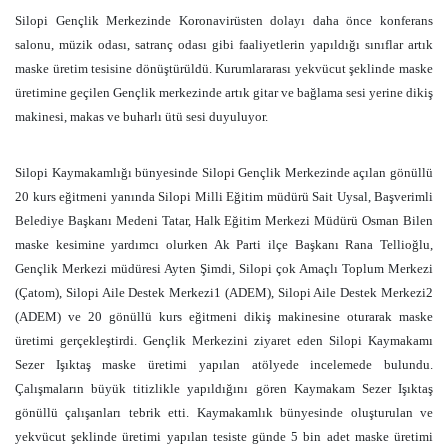
Silopi Gençlik Merkezinde Koronavirüsten dolayı daha önce konferans
salonu, müzik odası, satranç odası gibi faaliyetlerin yapıldığı sınıflar artık
maske üretim tesisine dönüştürüldü. Kurumlararası yekvücut şeklinde maske
üretimine geçilen Gençlik merkezinde artık gitar ve bağlama sesi yerine dikiş
makinesi, makas ve buharlı ütü sesi duyuluyor.
Silopi Kaymakamlığı bünyesinde Silopi Gençlik Merkezinde açılan gönüllü
20 kurs eğitmeni yanında Silopi Milli Eğitim müdürü Sait Uysal, Başverimli
Belediye Başkanı Medeni Tatar, Halk Eğitim Merkezi Müdürü Osman Bilen
maske kesimine yardımcı olurken Ak Parti ilçe Başkanı Rana Tellioğlu,
Gençlik Merkezi müdüresi Ayten Şimdi, Silopi çok Amaçlı Toplum Merkezi
(Çatom), Silopi Aile Destek Merkezi1 (ADEM), Silopi Aile Destek Merkezi2
(ADEM) ve 20 gönüllü kurs eğitmeni dikiş makinesine oturarak maske
üretimi gerçekleştirdi. Gençlik Merkezini ziyaret eden Silopi Kaymakamı
Sezer Işıktaş maske üretimi yapılan atölyede incelemede bulundu.
Çalışmaların büyük titizlikle yapıldığını gören Kaymakam Sezer Işıktaş
gönüllü çalışanları tebrik etti. Kaymakamlık bünyesinde oluşturulan ve
yekvücut şeklinde üretimi yapılan tesiste günde 5 bin adet maske üretimi