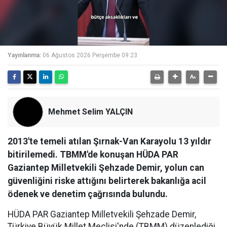
Yayınlanma:
06 Ağustos 2026 Perşembe 09:23
Mehmet Selim YALÇIN
2013'te temeli atılan Şırnak-Van Karayolu 13 yıldır
bitirilemedi. TBMM'de konuşan HÜDA PAR
Gaziantep Milletvekili Şehzade Demir, yolun can
güvenliğini riske attığını belirterek bakanlığa acil
ödenek ve denetim çağrısında bulundu.
HÜDA PAR Gaziantep Milletvekili Şehzade Demir,
Türkiye Büyük Millet Meclisi'nde (TBMM) düzenlediği