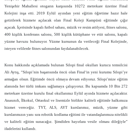
Yenişehir Mahallesi otogarın karşısında
10272 metrekare
üzerine Final
Kolejini inşa etti. 2019 Eylül ayından yeni eğitim öğretime hazır hale
getirilerek hizmete açılacak olan Final Koleji Kampüsü eğitimde çığır
açacak. İçerisinde kapalı futbol sahası, müzik ve resim atölyesi, fitnes salonu,
400 kişilik konferans salonu, 500 kişilik kütüphane ve etüt salonu, kapalı
yüzme havuzu bulunuyor. Yüzme kursunun da verileceği Final Kolejinde,
isteyen velilerde fitnes salonundan faydalanabilecek.
Konu hakkında açıklamada bulunan Silopi final okulları kurucu temsilcisi
Ali Aytış, “Silopi’nin başarısında öncü olan Final‘in yeni kurumu Silopi’ye
armağan olsun. Eğitimde öncü olmaya devam ediyoruz. Silopi’mize eğitim
alanında her türlü imkanı sağlamaya çalışıyoruz. Bu kapsamda 10 Bin
272
metrekare
üzerine kurulu final okullarımız Eylül ayında hizmete açılacaktır.
Anasınıfı, İlkokul, Ortaokul ve lisemizle birlikte kaliteli eğitimle halkımıza
hizmet vereceğiz. TYT, ALS, AYT kurslarımız, müzik, yüzme gibi
kurslarımızın yanı sıra robotik kodlama eğitimi ile vatandaşlarımıza nitelikli
ve kaliteli eğitim sunacağız. Şimdiden hayırlara vesile olması dileğiyle”
ifadelerini kullandı.