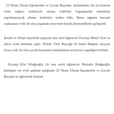
23 Nisan Ulusal Egemenlik ve Çocuk Bayramı
kutlamaları, bu yıl korona
virüs salgını nedeniyle alınan tedbirler kapsamında törenlerin
yapılamayacak olması üzüntüye neden oldu. Buna rağmen bayram
coşkusunu evde de olsa yaşamak isteyenler kendi alternatiflerini geliştirdi.
Şırnak`ın Silopi ilçesinde yaşayan ana sınıf öğrencisi Zeynep Masal Uyar`ın
ailesi evde kutlama yaptı. Elinde Türk Bayrağı ile İzmir Marşını okuyan
Uyar, evde de olsa çocuk bayramını kutlamanın sevincini yaşadığını belirtti.
Zeynep İclal Aliağaoğlu ile ana sınıfı öğrencisi Mustafa Aliağaoğlu
kardeşler ise evde şarkılar eşliğinde 23 Nisan Ulusal Egemenlik ve Çocuk
Bayram`nı eğlenerek kutladı.