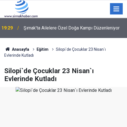
19:29
Şırnak'ta Ailelere Özel Doğa Kampı Düzenleniyor
Uzmanlardan öğrencilere uyarı: "Tercihleri son güne
19:08
bırakmayın"
Anasayfa
Eğitim
Silopi`de Çocuklar 23 Nisan`ı
Evlerinde Kutladı
Silopi`de Çocuklar 23 Nisan`ı
Evlerinde Kutladı