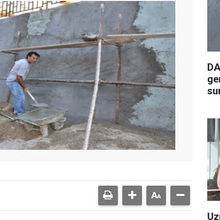
DA
ge
su
Uz