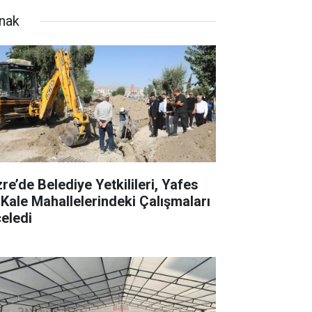
rnak
re’de Belediye Yetkilileri, Yafes
 Kale Mahallelerindeki Çalışmaları
celedi