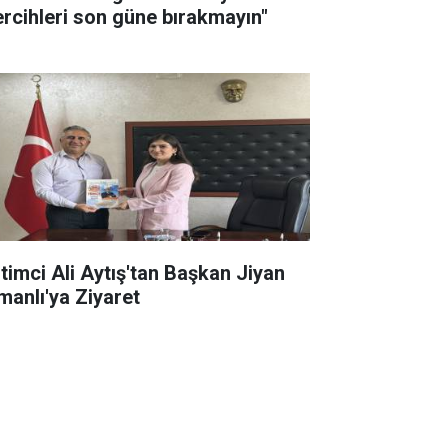
ercihleri son güne bırakmayın"
itimci Ali Aytış'tan Başkan Jiyan
manlı'ya Ziyaret