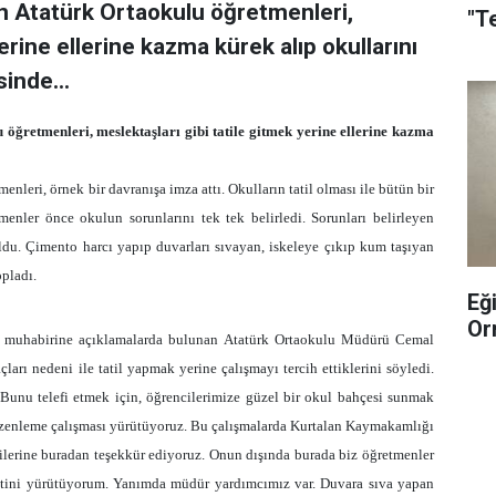
an Atatürk Ortaokulu öğretmenleri,
"T
erine ellerine kazma kürek alıp okullarını
sinde...
 öğretmenleri, meslektaşları gibi tatile gitmek yerine ellerine kazma
nleri, örnek bir davranışa imza attı. Okulların tatil olması ile bütün bir
menler önce okulun sorunlarını tek tek belirledi. Sorunları belirleyen
ldu. Çimento harcı yapıp duvarları sıvayan, iskeleye çıkıp kum taşıyan
opladı.
Eğ
Or
HA) muhabirine açıklamalarda bulunan Atatürk Ortaokulu Müdürü Cemal
ları nedeni ile tatil yapmak yerine çalışmayı tercih ettiklerini söyledi.
unu telefi etmek için, öğrencilerimize güzel bir okul bahçesi sunmak
düzenleme çalışması yürütüyoruz. Bu çalışmalarda Kurtalan Kaymakamlığı
ilerine buradan teşekkür ediyoruz. Onun dışında burada biz öğretmenler
tini yürütüyorum. Yanımda müdür yardımcımız var. Duvara sıva yapan