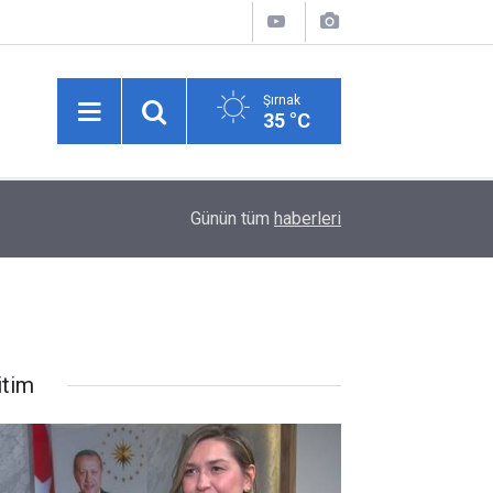
Şırnak
35 °C
10:34
Tarlada para etmeyen karpuzu pazarda kendisi s
Günün tüm
haberleri
itim