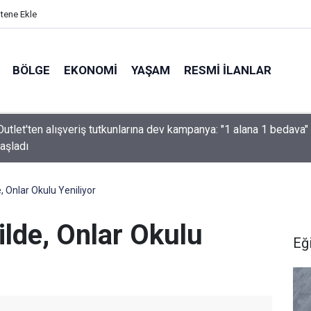
itene Ekle
BÖLGE
EKONOMI
YAŞAM
RESMI İLANLAR
utlet'ten alışveriş tutkunlarına dev kampanya: "1 alana 1 bedava"
başladı
, Onlar Okulu Yeniliyor
ilde, Onlar Okulu
Eğ