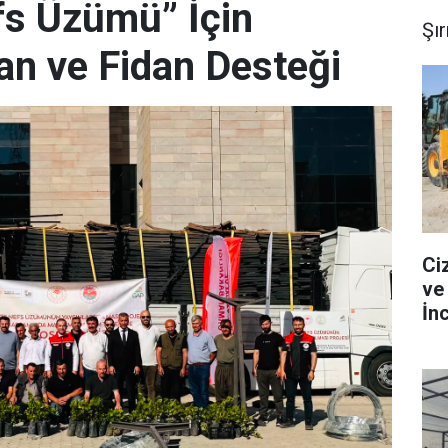
efs Üzümü” İçin
Şı
an ve Fidan Desteği
Ciz
ve
İn