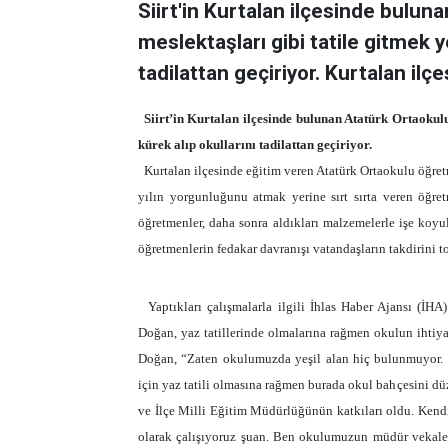
Siirt'in Kurtalan ilçesinde bulun
meslektaşları gibi tatile gitmek y
tadilattan geçiriyor. Kurtalan ilçe
Siirt’in Kurtalan ilçesinde bulunan Atatürk Ortaokulu
kürek alıp okullarını tadilattan geçiriyor.
Kurtalan ilçesinde eğitim veren Atatürk Ortaokulu öğretme
yılın yorgunluğunu atmak yerine sırt sırta veren öğret
öğretmenler, daha sonra aldıkları malzemelerle işe koyu
öğretmenlerin fedakar davranışı vatandaşların takdirini t
Yaptıkları çalışmalarla ilgili İhlas Haber Ajansı (İ
Doğan, yaz tatillerinde olmalarına rağmen okulun ihtiyaç
Doğan, “Zaten okulumuzda yeşil alan hiç bulunmuyor. B
için yaz tatili olmasına rağmen burada okul bahçesini 
ve İlçe Milli Eğitim Müdürlüğünün katkıları oldu. Kend
olarak çalışıyoruz şuan. Ben okulumuzun müdür vekale