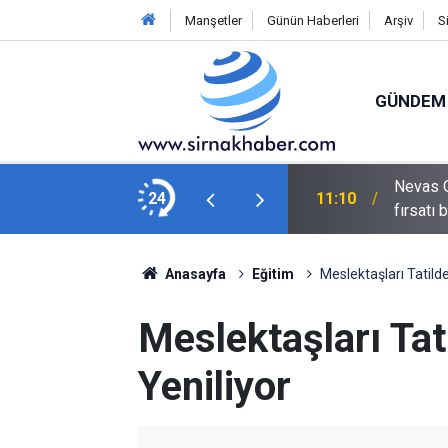
Manşetler
Günün Haberleri
Arşiv
S
GÜNDEM
Nevas O
ençlere veriye dayalı rehberlik sunuyor
24
11:10
fırsatı 
Anasayfa
Eğitim
Meslektaşları Tatilde
Meslektaşları Tat
Yeniliyor