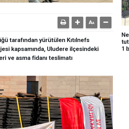
Ne
ğü tarafından yürütülen Kıtılnefs
tu
1 
jesi kapsamında, Uludere ilçesindeki
eri ve asma fidanı teslimatı