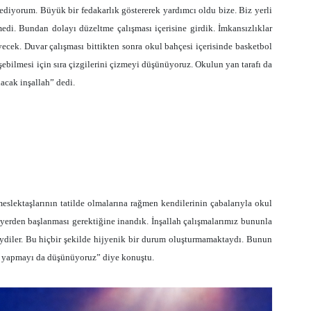
diyorum. Büyük bir fedakarlık göstererek yardımcı oldu bize. Biz yerli
di. Bundan dolayı düzeltme çalışması içerisine girdik. İmkansızlıklar
ecek. Duvar çalışması bittikten sonra okul bahçesi içerisinde basketbol
eşebilmesi için sıra çizgilerini çizmeyi düşünüyoruz. Okulun yan tarafı da
acak inşallah” dedi.
slektaşlarının tatilde olmalarına rağmen kendilerinin çabalarıyla okul
ir yerden başlanması gerektiğine inandık. İnşallah çalışmalarımız bununla
ydiler. Bu hiçbir şekilde hijyenik bir durum oluşturmamaktaydı. Bunun
me yapmayı da düşünüyoruz” diye konuştu.