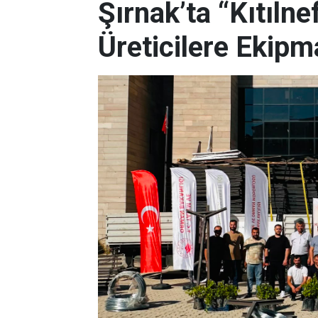
Şırnak’ta “Kıtıln
Üreticilere Ekipm