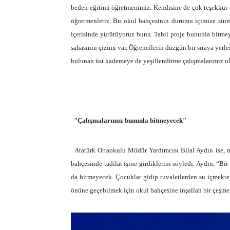
beden eğitimi öğretmenimiz. Kendisine de çok teşekkür e
öğretmenleriz. Bu okul bahçesinin durumu içimize sinme
içerisinde yürütüyoruz bunu. Tabii proje bununla bitmey
sahasının çizimi var. Öğrencilerin düzgün bir sıraya yerl
bulunan üst kademeye de yeşillendirme çalışmalarımız ol
"Çalışmalarımız bununla bitmeyecek"
Atatürk Ortaokulu Müdür Yardımcısı Bilal Aydın ise, me
bahçesinde tadilat işine girdiklerini söyledi. Aydın, “B
da bitmeyecek. Çocuklar gidip tuvaletlerden su içmekte
önüne geçebilmek için okul bahçesine inşallah bir çeş