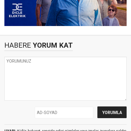
HABERE
YORUM KAT
UYARI:
Küfür, hakaret, rencide edici cümleler veya imalar, inançlara saldırı