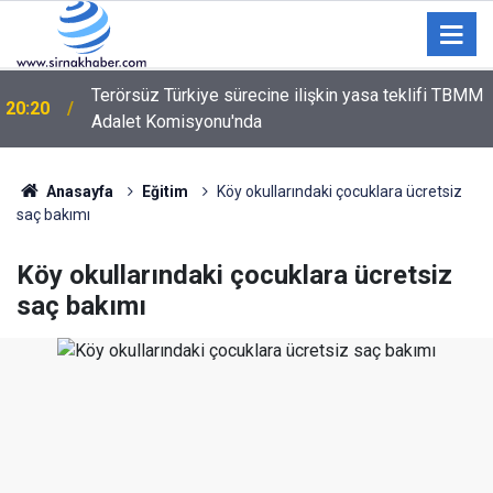
Terörsüz Türkiye sürecine ilişkin yasa teklifi TBMM
20:20
Adalet Komisyonu'nda
Şırnak’ta Toz Kabusu! Siirt ve Van Yoluna Bağlantı
18:59
Sağlayan Çevre Yolunda Vatandaşlar İsyan Etti
Anasayfa
Eğitim
Köy okullarındaki çocuklara ücretsiz
saç bakımı
Köy okullarındaki çocuklara ücretsiz
saç bakımı