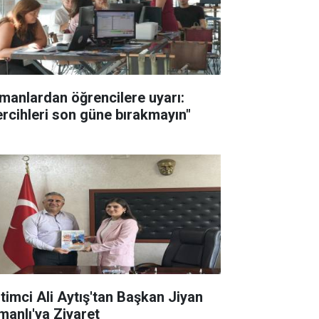
manlardan öğrencilere uyarı:
ercihleri son güne bırakmayın"
itimci Ali Aytış'tan Başkan Jiyan
manlı'ya Ziyaret