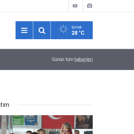
Şırnak
28 °C
08:00
Şırnak'ta Kurum Bakımındaki Çocuklar Sanatla B
Günün tüm
haberleri
itim