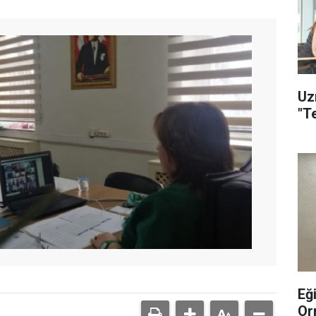
Uz
"T
Eğ
Or