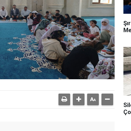
Şır
Mer
Si
Ço