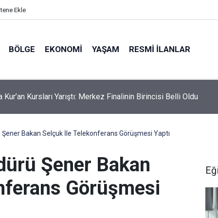
itene Ekle
BÖLGE
EKONOMI
YAŞAM
RESMI İLANLAR
a Kur’an Kursları Yarıştı: Merkez Finalinin Birincisi Belli Oldu
rü Şener Bakan Selçuk İle Telekonferans Görüşmesi Yaptı
üdürü Şener Bakan
Eğ
onferans Görüşmesi