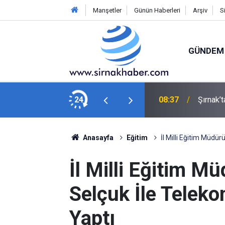
Manşetler
Günün Haberleri
Arşiv
S
GÜNDEM
Yaz Kur’an Kursu Öğrencileriyle Buluştu
24
08:37
Şırnak’t
Anasayfa
Eğitim
İl Milli Eğitim Müdü
İl Milli Eğitim M
Selçuk İle Telek
Yaptı