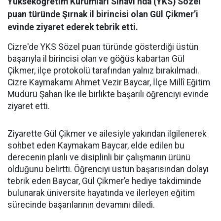
Yükseköğretim Kurumları Sınavı’nda (YKS) Sözel
puan türünde Şırnak il birincisi olan Gül Çikmer’i
evinde ziyaret ederek tebrik etti.
Cizre'de YKS Sözel puan türünde gösterdiği üstün
başarıyla il birincisi olan ve göğüs kabartan Gül
Çikmer, ilçe protokolü tarafından yalnız bırakılmadı.
Cizre Kaymakamı Ahmet Vezir Baycar, İlçe Millî Eğitim
Müdürü Şahan İke ile birlikte başarılı öğrenciyi evinde
ziyaret etti.
Ziyarette Gül Çikmer ve ailesiyle yakından ilgilenerek
sohbet eden Kaymakam Baycar, elde edilen bu
derecenin planlı ve disiplinli bir çalışmanın ürünü
olduğunu belirtti. Öğrenciyi üstün başarısından dolayı
tebrik eden Baycar, Gül Çikmer’e hediye takdiminde
bulunarak üniversite hayatında ve ilerleyen eğitim
sürecinde başarılarının devamını diledi.