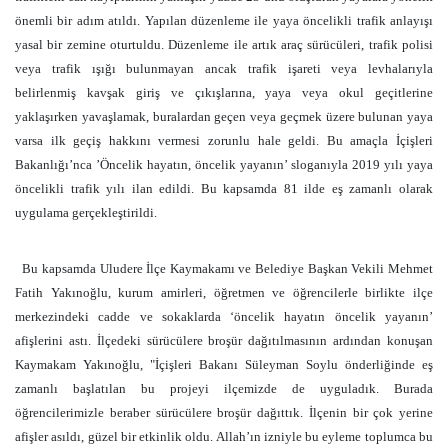
önemli bir adım atıldı. Yapılan düzenleme ile yaya öncelikli trafik anlayışı
yasal bir zemine oturtuldu. Düzenleme ile artık araç sürücüleri, trafik polisi
veya trafik ışığı bulunmayan ancak trafik işareti veya levhalarıyla
belirlenmiş kavşak giriş ve çıkışlarına, yaya veya okul geçitlerine
yaklaşırken yavaşlamak, buralardan geçen veya geçmek üzere bulunan yaya
varsa ilk geçiş hakkını vermesi zorunlu hale geldi. Bu amaçla İçişleri
Bakanlığı’nca ’Öncelik hayatın, öncelik yayanın’ sloganıyla 2019 yılı yaya
öncelikli trafik yılı ilan edildi. Bu kapsamda 81 ilde eş zamanlı olarak
uygulama gerçekleştirildi.
Bu kapsamda Uludere İlçe Kaymakamı ve Belediye Başkan Vekili Mehmet
Fatih Yakınoğlu, kurum amirleri, öğretmen ve öğrencilerle birlikte ilçe
merkezindeki cadde ve sokaklarda ‘öncelik hayatın öncelik yayanın’
afişlerini astı. İlçedeki sürücülere broşür dağıtılmasının ardından konuşan
Kaymakam Yakınoğlu, "İçişleri Bakanı Süleyman Soylu önderliğinde eş
zamanlı başlatılan bu projeyi ilçemizde de uyguladık. Burada
öğrencilerimizle beraber sürücülere broşür dağıttık. İlçenin bir çok yerine
afişler asıldı, güzel bir etkinlik oldu. Allah’ın izniyle bu eyleme toplumca bu