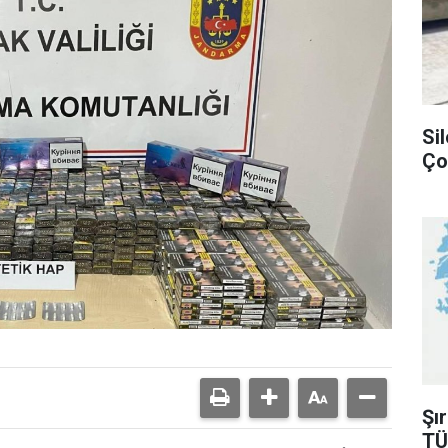
Si
Ço
Şı
TÜ