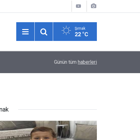
Şırnak
22 °C
02:29
Hakkari-İran sınırında 7 kilo 720 gram eroin ele g
Günün tüm
haberleri
rnak