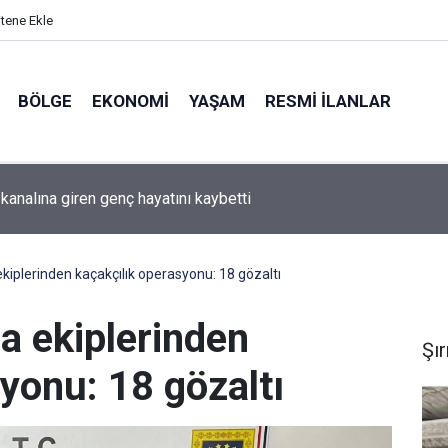
itene Ekle
BÖLGE
EKONOMI
YAŞAM
RESMI İLANLAR
ı Gençler Badmintonla Geleceğe Hazırlanıyor
kiplerinden kaçakçılık operasyonu: 18 gözaltı
a ekiplerinden
Şı
yonu: 18 gözaltı