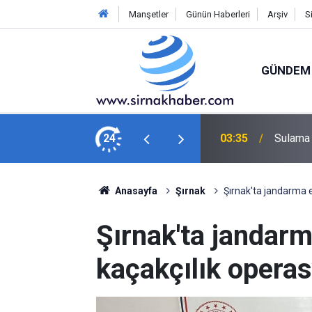
Manşetler
Günün Haberleri
Arşiv
S
GÜNDEM
ını kaybetti
24
03:13
Şırnakl
Anasayfa
Şırnak
Şırnak'ta jandarma e
Şırnak'ta jandarm
kaçakçılık operas