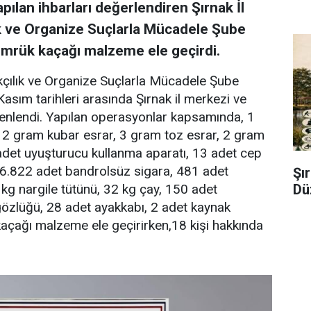
apılan ihbarları değerlendiren Şırnak İl
k ve Organize Suçlarla Mücadele Şube
ümrük kaçağı malzeme ele geçirdi.
çılık ve Organize Suçlarla Mücadele Şube
asım tarihleri arasında Şırnak il merkezi ve
zenlendi. Yapılan operasyonlar kapsamında, 1
2 gram kubar esrar, 3 gram toz esrar, 2 gram
 adet uyuşturucu kullanma aparatı, 13 adet cep
, 6.822 adet bandrolsüz sigara, 481 adet
Şı
Dü
 kg nargile tütünü, 32 kg çay, 150 adet
zlüğü, 28 adet ayakkabı, 2 adet kaynak
açağı malzeme ele geçirirken,18 kişi hakkında