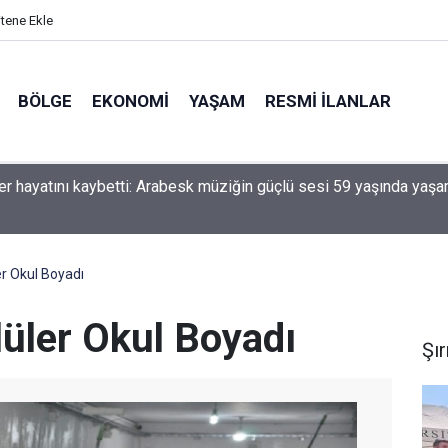
itene Ekle
BÖLGE
EKONOMI
YAŞAM
RESMI İLANLAR
 ışıkta geçen otomobil kamyonla çarpıştı
r Okul Boyadı
üler Okul Boyadı
Şı