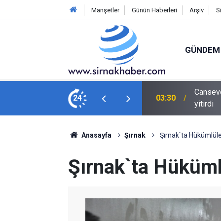
Manşetler
Günün Haberleri
Arşiv
S
GÜNDEM
besk müziğin güçlü sesi 59 yaşında yaşamını
24
02:06
Kırmızı
Anasayfa
Şırnak
Şırnak`ta Hükümlüle
Şırnak`ta Hüküml