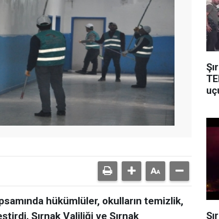
Şı
TE
uç
psamında hükümlüler, okulların temizlik,
Şı
ştirdi. Şırnak Valiliği ve Şırnak