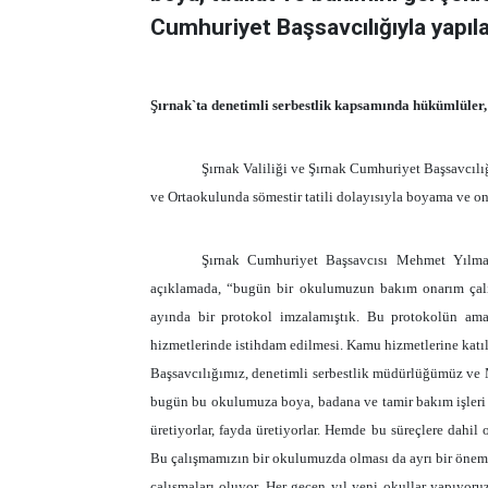
Cumhuriyet Başsavcılığıyla yapıla
Şırnak`ta denetimli serbestlik kapsamında hükümlüler, o
Şırnak Valiliği ve Şırnak Cumhuriyet Başsavcıl
ve Ortaokulunda sömestir tatili dolayısıyla boyama ve on
Şırnak Cumhuriyet Başsavcısı Mehmet Yılma
açıklamada, “bugün bir okulumuzun bakım onarım çalışma
ayında bir protokol imzalamıştık. Bu protokolün ama
hizmetlerinde istihdam edilmesi. Kamu hizmetlerine katılım
Başsavcılığımız, denetimli serbestlik müdürlüğümüz ve
bugün bu okulumuza boya, badana ve tamir bakım işleri 
üretiyorlar, fayda üretiyorlar. Hemde bu süreçlere dahil
Bu çalışmamızın bir okulumuzda olması da ayrı bir önem 
çalışmaları oluyor. Her geçen yıl yeni okullar yapıyoruz