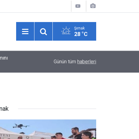
Şırnak
28 °C
01:05
Kırıkkale'de uyuşturucu operasyonu: 25 yaşındak
Günün tüm
haberleri
rnak