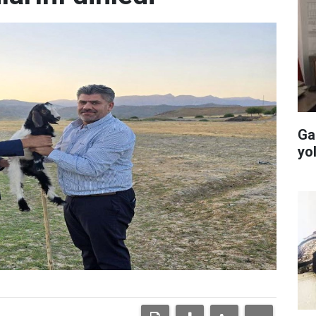
Ga
yo