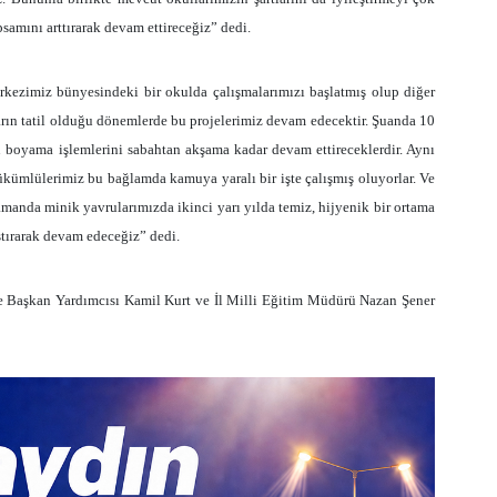
amını arttırarak devam ettireceğiz” dedi.
kezimiz bünyesindeki bir okulda çalışmalarımızı başlatmış olup diğer
arın tatil olduğu dönemlerde bu projelerimiz devam edecektir. Şuanda 10
u boyama işlemlerini sabahtan akşama kadar devam ettireceklerdir. Aynı
 Yükümlülerimiz bu bağlamda kamuya yaralı bir işte çalışmış oluyorlar. Ve
manda minik yavrularımızda ikinci yarı yılda temiz, hijyenik bir ortama
ştırarak devam edeceğiz” dedi.
ye Başkan Yardımcısı Kamil Kurt ve İl Milli Eğitim Müdürü Nazan Şener