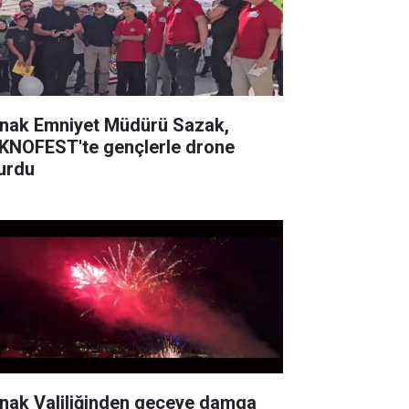
rnak Emniyet Müdürü Sazak,
KNOFEST'te gençlerle drone
urdu
rnak Valiliğinden geceye damga