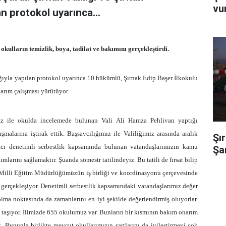
vu
n protokol uyarınca...
kulların temizlik, boya, tadilat ve bakımını gerçekleştirdi.
ığıyla yapılan protokol uyarınca 10 hükümlü, Şırnak Edip Başer İlkokulu
arım çalışması yürütüyor.
z ile okulda incelemede bulunan Vali Ali Hamza Pehlivan yaptığı
larına iştirak ettik. Başsavcılığımız ile Valiliğimiz arasında aralık
Şı
cı denetimli serbestlik kapsamında bulunan vatandaşlarımızın kamu
Şa
larını sağlamaktır. Şuanda sömestr tatilindeyiz. Bu tatili de fırsat bilip
 Milli Eğitim Müdürlüğümüzün iş birliği ve koordinasyonu çerçevesinde
gerçekleşiyor. Denetimli serbestlik kapsamındaki vatandaşlarımız değer
 olma noktasında da zamanlarını en iyi şekilde değerlendirmiş oluyorlar.
taşıyor. İlimizde 655 okulumuz var. Bunların bir kısmının bakım onarım
. Bununla birlikte mevcut okullarımızın şartlarını da iyileştirmeyi çok