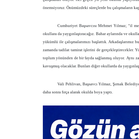
önemsiyoruz. Önümüzdeki süreçlerde bu çalışmaların kaps
Cumhuriyet Başsavcısı Mehmet Yılmaz; “il mer
okullara da yaygınlaştıracağız. Bahar aylarında ve okull
yükümlü ile çalışmalarımızı başlattık. Arkadaşlarımız b
zamanda tadilat tamirat işlerini de gerçekleştirecekler.
toplum yönünden de bir fayda sağlanmış oluyor.
Aynı za
kavuşmuş olacaklar. Bunları diğer okullarda da yaygınla
Vali Pehlivan, Başsavcı Yılmaz, Şırnak Beledi
daha sonra fırça alarak okulda boya yaptı.