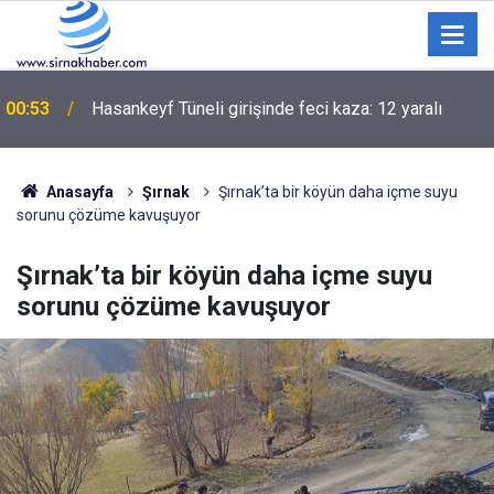
Şırnak'ta Yürekleri Ağza Getiren An: Küçük Kız
00:05
Aracın Önüne Fırladı
Anasayfa
Şırnak
Şırnak’ta bir köyün daha içme suyu
sorunu çözüme kavuşuyor
Şırnak’ta bir köyün daha içme suyu
sorunu çözüme kavuşuyor