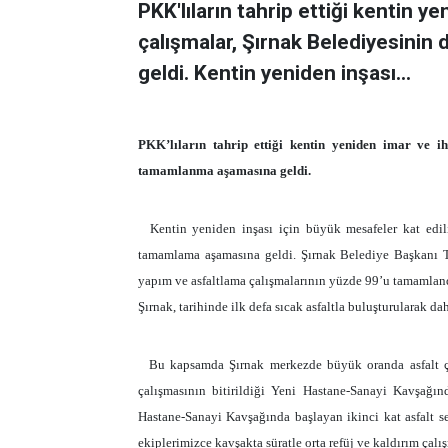
PKK'lıların tahrip ettiği kentin y
çalışmalar, Şırnak Belediyesini
geldi. Kentin yeniden inşası...
PKK’lıların tahrip ettiği kentin yeniden imar ve ih
tamamlanma aşamasına geldi.
Kentin yeniden inşası için büyük mesafeler kat edi
tamamlama aşamasına geldi. Şırnak Belediye Başkanı Tu
yapım ve asfaltlama çalışmalarının yüzde 99’u tamamlandı
Şırnak, tarihinde ilk defa sıcak asfaltla buluşturularak 
Bu kapsamda Şırnak merkezde büyük oranda asfalt ç
çalışmasının bitirildiği Yeni Hastane-Sanayi Kavşağın
Hastane-Sanayi Kavşağında başlayan ikinci kat asfalt s
ekiplerimizce kavşakta süratle orta refüj ve kaldırım çalış