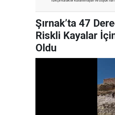
Türkçe karakter kullanılmayan ve büyük har
Şırnak’ta 47 Der
Riskli Kayalar İçi
Oldu