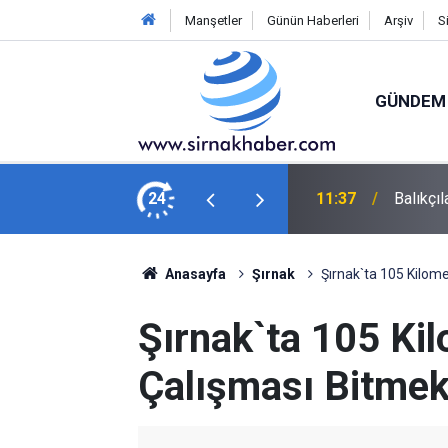
Manşetler
Günün Haberleri
Arşiv
S
GÜNDEM
yor: "Halk bol miktarda palamut yiyecek"
24
11:01
Üzüm üre
Anasayfa
Şırnak
Şırnak`ta 105 Kilome
Şırnak`ta 105 Kil
Çalışması Bitmek