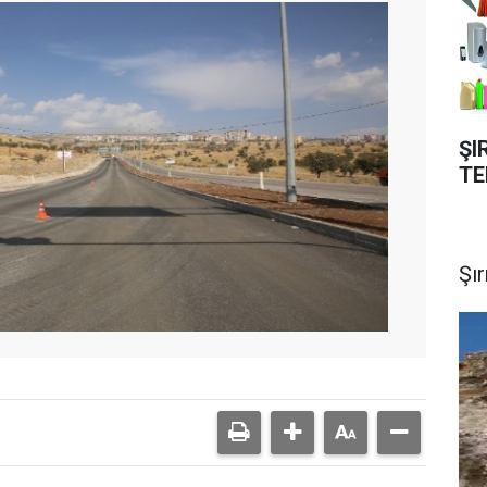
ŞI
TE
Şı