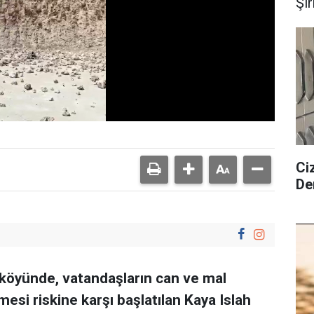
Şı
Ciz
De
li köyünde, vatandaşların can ve mal
esi riskine karşı başlatılan Kaya Islah