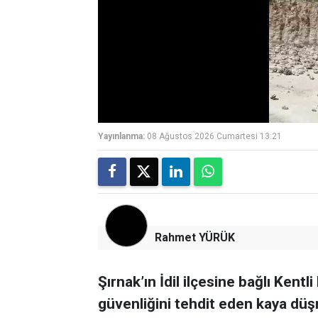
Yayınlanma:
08 Ağustos 2026 Cumartesi 13:21
Rahmet YÜRÜK
Şırnak’ın İdil ilçesine bağlı Kent
güvenliğini tehdit eden kaya düşm