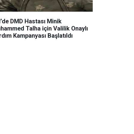
il’de DMD Hastası Minik
hammed Talha için Valilik Onaylı
rdım Kampanyası Başlatıldı