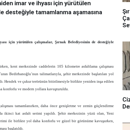
eniden imar ve ihyası için yürütülen
Şı
n de desteğiyle tamamlanma aşamasına
Çal
Se
yası için yürütülen çalışmalar, Şırnak Belediyesinin de desteğiyle
lirken, kent merkezinde caddelerin
105 kilometre
asfaltlama çalışması
ran Bedirhanoğlu’nun talimatlarıyla, şehir merkezinde başlatılan yol
. Hendek ve çukur terörünün bitirilmesiyle birlikte yeniden inşa edilen
daha konforlu ve modern yollara kavuşturuldu.
Ciz
De
alışması tamamlanırken, daha önce genişletme ve zemin güçlendirme
da ikinci kat asfalt serimi yapıldı. Şehir merkezinin yüzü olan, Yeni
erimi ile birlikte yol daha konforlu ve güzel bir görünüme kavuşurken,
ması başlatıldı.