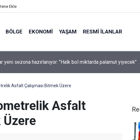
itene Ekle
BÖLGE
EKONOMI
YAŞAM
RESMI İLANLAR
ticilerine kritik hasat uyarısı!
trelik Asfalt Çalışması Bitmek Üzere
ometrelik Asfalt
Re
 Üzere