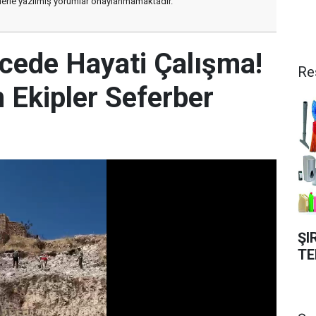
flerle yazılmış yorumlar onaylanmamaktadır.
ecede Hayati Çalışma!
Re
n Ekipler Seferber
ŞI
TE