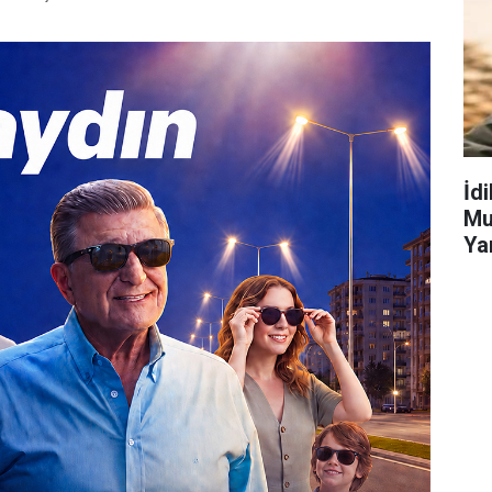
İd
Mu
Ya