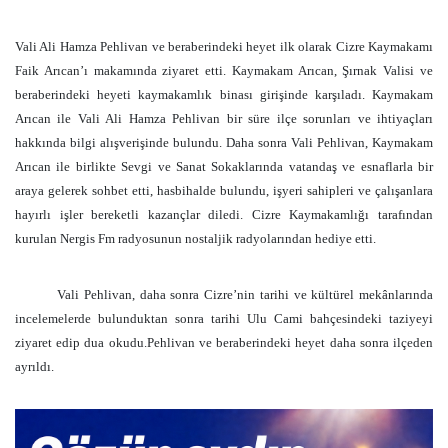
Vali Ali Hamza Pehlivan ve beraberindeki heyet ilk olarak Cizre Kaymakamı
Faik Arıcan’ı makamında ziyaret etti. Kaymakam Arıcan, Şırnak Valisi ve
beraberindeki heyeti kaymakamlık binası girişinde karşıladı. Kaymakam
Arıcan ile Vali Ali Hamza Pehlivan bir süre ilçe sorunları ve ihtiyaçları
hakkında bilgi alışverişinde bulundu. Daha sonra Vali Pehlivan, Kaymakam
Arıcan ile birlikte Sevgi ve Sanat Sokaklarında vatandaş ve esnaflarla bir
araya gelerek sohbet etti, hasbihalde bulundu, işyeri sahipleri ve çalışanlara
hayırlı işler bereketli kazançlar diledi. Cizre Kaymakamlığı tarafından
kurulan Nergis Fm radyosunun nostaljik radyolarından hediye etti.
Vali Pehlivan, daha sonra Cizre’nin tarihi ve kültürel mekânlarında
incelemelerde bulunduktan sonra tarihi Ulu Cami bahçesindeki taziyeyi
ziyaret edip dua okudu.Pehlivan ve beraberindeki heyet daha sonra ilçeden
ayrıldı.