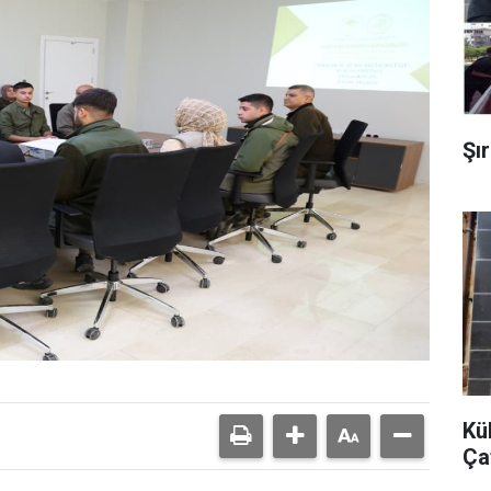
Şı
Kü
Çat