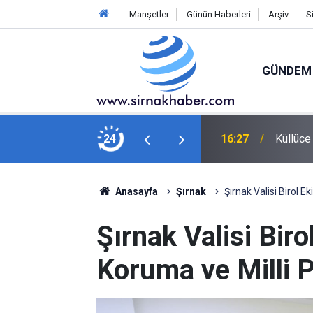
Manşetler
Günün Haberleri
Arşiv
S
GÜNDEM
ek Çatı Altında Birleşiyor
24
15:26
Vali Ek
Anasayfa
Şırnak
Şırnak Valisi Birol E
Şırnak Valisi Biro
Koruma ve Milli P