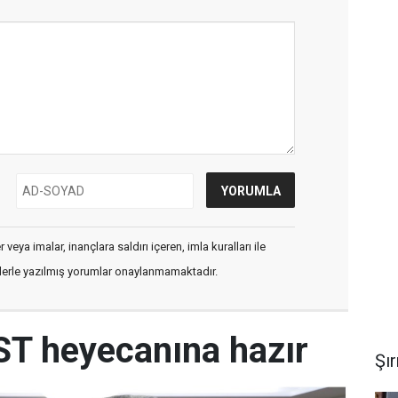
veya imalar, inançlara saldırı içeren, imla kuralları ile
flerle yazılmış yorumlar onaylanmamaktadır.
T heyecanına hazır
Şı