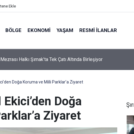
itene Ekle
BÖLGE
EKONOMI
YAŞAM
RESMI İLANLAR
ici Başkan Mir’i Ziyaret Etti: Samimi Sohbet Dikkat Çekti
kici’den Doğa Koruma ve Milli Parklar’a Ziyaret
l Ekici’den Doğa
Şı
arklar’a Ziyaret