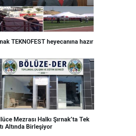
rnak TEKNOFEST heyecanına hazır
llüce Mezrası Halkı Şırnak’ta Tek
ı Altında Birleşiyor