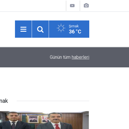
Şırnak
36 °C
14:40
TEKNOFEST 2026’nın İlk Heyecanı Şırnak’ta Ya
Günün tüm
haberleri
rnak