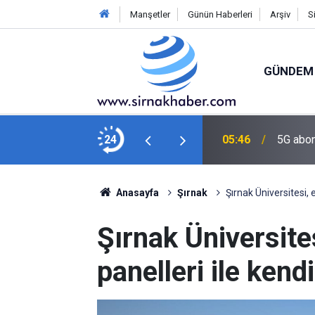
Manşetler
Günün Haberleri
Arşiv
S
GÜNDEM
akim ve Savcıları Ağırladı
24
05:46
5G abon
Anasayfa
Şırnak
Şırnak Üniversitesi, 
Şırnak Üniversites
panelleri ile kend