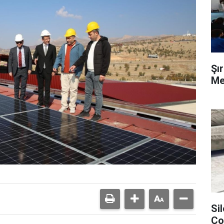
Şır
Mer
Si
Ço