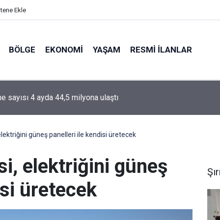
itene Ekle
BÖLGE
EKONOMI
YAŞAM
RESMI İLANLAR
e sayısı 4 ayda 44,5 milyona ulaştı
elektriğini güneş panelleri ile kendisi üretecek
i, elektriğini güneş
Şı
isi üretecek