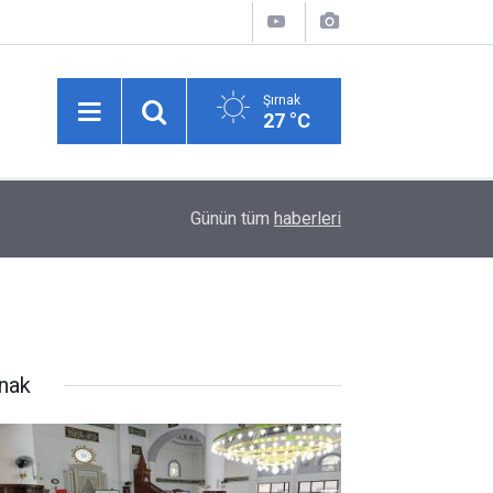
Şırnak
27 °C
05:12
"Anne sütü, bebeğin sağlıklı gelişimi için en idea
Günün tüm
haberleri
rnak