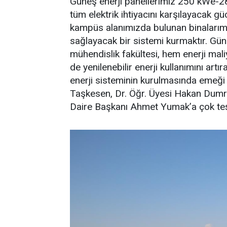
Güneş enerji panellerimiz 250 kWe-28
tüm elektrik ihtiyacını karşılayacak 
kampüs alanımızda bulunan binalarımız
sağlayacak bir sistemi kurmaktır. Güne
mühendislik fakültesi, hem enerji mal
de yenilenebilir enerji kullanımını ar
enerji sisteminin kurulmasında emeği 
Taşkesen, Dr. Öğr. Üyesi Hakan Dumrul
Daire Başkanı Ahmet Yumak’a çok teş