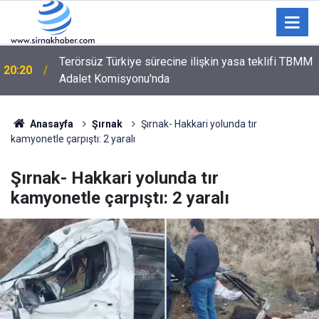
Terörsüz Türkiye sürecine ilişkin yasa teklifi TBMM
20:20
Adalet Komisyonu'nda
Şırnak’ta Toz Kabusu! Siirt ve Van Yoluna Bağlantı
18:59
Sağlayan Çevre Yolunda Vatandaşlar İsyan Etti
Anasayfa
Şırnak
Şırnak- Hakkari yolunda tır
kamyonetle çarpıştı: 2 yaralı
Şırnak- Hakkari yolunda tır
kamyonetle çarpıştı: 2 yaralı