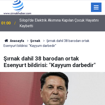
Şırnak'ta Büyükbaş Hayvan Çiftliği İçin Arazi Etüdü
00:12
Yapıldı
Anasayfa
Şırnak
Şırnak dahil 38 barodan ortak
Esenyurt bildirisi: "Kayyum darbedir"
Şırnak dahil 38 barodan ortak
Esenyurt bildirisi: "Kayyum darbedir"