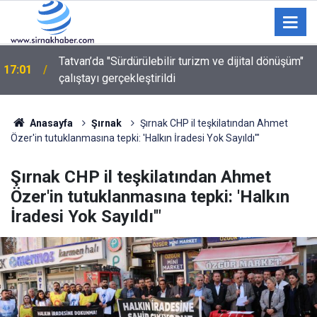
Cudi Dağı Sefinede 40 Yıl Sonra İlk Defa Hutbe ve
17:00
Cuma Namazı
Anasayfa
Şırnak
Şırnak CHP il teşkilatından Ahmet
Özer'in tutuklanmasına tepki: 'Halkın İradesi Yok Sayıldı'"
Şırnak CHP il teşkilatından Ahmet
Özer'in tutuklanmasına tepki: 'Halkın
İradesi Yok Sayıldı'"