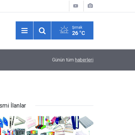
Şırnak
26 °C
00:36
BARIŞ ÇIĞLIĞININ MİLADI MI YOKSA MİADI M
Günün tüm
haberleri
smi İlanlar