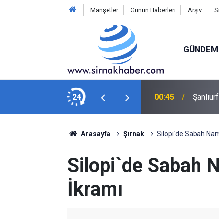
Manşetler
Günün Haberleri
Arşiv
S
GÜNDEM
anisa FK: 2
24
00:45
Şanlıurf
Anasayfa
Şırnak
Silopi`de Sabah Nam
Silopi`de Sabah 
İkramı