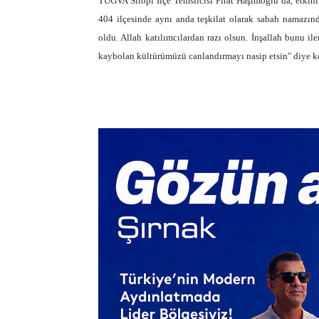
TÜGVA Silopi İlçe Temsilcisi Fırat Haşimoğlu da, etkinli
404 ilçesinde aynı anda teşkilat olarak sabah namazın
oldu. Allah katılımcılardan razı olsun. İnşallah bunu il
kaybolan kültürümüzü canlandırmayı nasip etsin" diye k