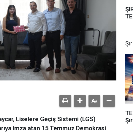
ŞI
TE
Şı
TE
car, Liselere Geçiş Sistemi (LGS)
Şı
şarıya imza atan 15 Temmuz Demokrasi