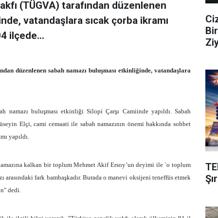
 Vakfı (TÜGVA) tarafından düzenlenen
Ci
nde, vatandaşlara sıcak çorba ikramı
Bi
4 ilçede...
Zi
ından düzenlenen sabah namazı buluşması etkinliğinde, vatandaşlara
ah namazı buluşması etkinliği Silopi Çarşı Camiinde yapıldı. Sabah
Hüseyin Elçi, cami cemaati ile sabah namazının önemi hakkında sohbet
amı yapıldı.
TE
 namazına kalkan bir toplum Mehmet Akif Ersoy’un deyimi ile `o toplum
Şı
zı arasındaki fark bambaşkadır. Burada o manevi oksijeni teneffüs etmek
un" dedi.