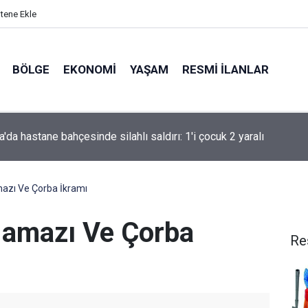
itene Ekle
BÖLGE
EKONOMI
YAŞAM
RESMI İLANLAR
a'da hastane bahçesinde silahlı saldırı: 1'i çocuk 2 yaralı
azı Ve Çorba İkramı
Namazı Ve Çorba
Re