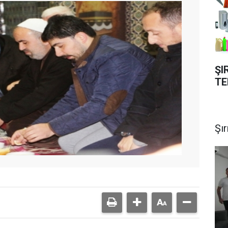
ŞI
TE
Şı