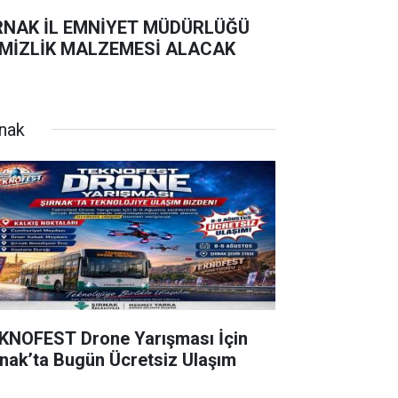
RNAK İL EMNİYET MÜDÜRLÜĞÜ
MİZLİK MALZEMESİ ALACAK
rnak
KNOFEST Drone Yarışması İçin
rnak’ta Bugün Ücretsiz Ulaşım