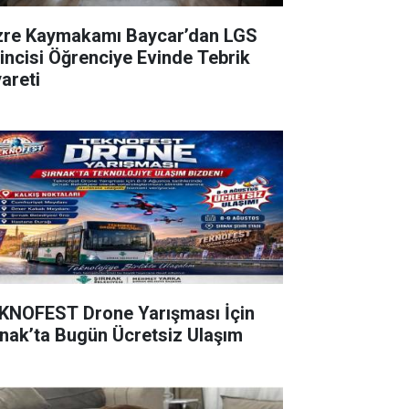
zre Kaymakamı Baycar’dan LGS
rincisi Öğrenciye Evinde Tebrik
yareti
KNOFEST Drone Yarışması İçin
rnak’ta Bugün Ücretsiz Ulaşım