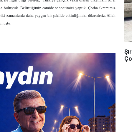
k ile ilgili bilgi vererek, "Türkiye gençlik vakfı olarak ülkemizin 81 il
da buluştuk. Belirttiğimiz camide sohbetimizi yaptık. Çorba ikramımız
eriki zamanlarda daha yaygın bir şekilde etkinliğimizi düzenleriz. Allah
onuştu.
Şı
Ço