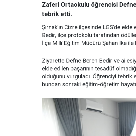
Zaferi Ortaokulu öğrencisi Defne
tebrik etti.
Şırnak’ın Cizre ilçesinde LGS’de elde
Bedir, ilçe protokolü tarafından ödül
İlçe Millî Eğitim Müdürü Şahan İke ile b
Ziyarette Defne Beren Bedir ve ailes
elde edilen başarının tesadüf olmadığın
olduğunu vurguladı. Öğrenciyi tebrik
bundan sonraki eğitim-öğretim hayatın