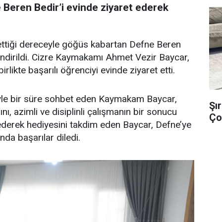
 Beren Bedir’i evinde ziyaret ederek
 ettiği dereceyle göğüs kabartan Defne Beren
lendirildi. Cizre Kaymakamı Ahmet Vezir Baycar,
irlikte başarılı öğrenciyi evinde ziyaret etti.
iyle bir süre sohbet eden Kaymakam Baycar,
Şı
ı, azimli ve disiplinli çalışmanın bir sonucu
Ço
 ederek hediyesini takdim eden Baycar, Defne’ye
da başarılar diledi.