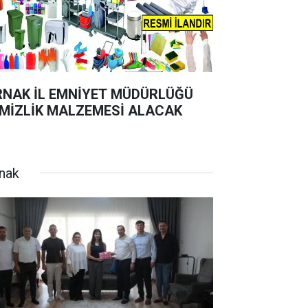
RNAK İL EMNİYET MÜDÜRLÜĞÜ
MİZLİK MALZEMESİ ALACAK
rnak