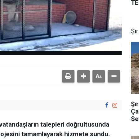
TE
Şı
Şı
Çal
Se
i vatandaşların talepleri doğrultusunda
 projesini tamamlayarak hizmete sundu.