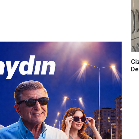
Ciz
De