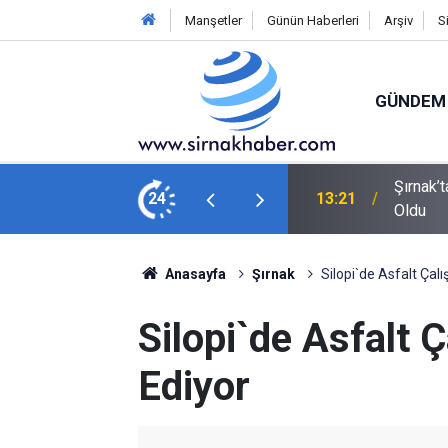
Manşetler
Günün Haberleri
Arşiv
S
GÜNDEM
ışma! Riskli Kayalar İçin Ekipler Seferber
24
12:01
Cizre’de
Anasayfa
Şırnak
Silopi`de Asfalt Çal
Silopi`de Asfalt 
Ediyor