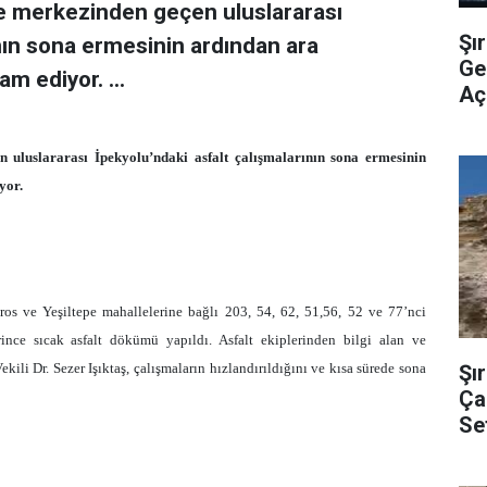
lçe merkezinden geçen uluslararası
Şı
ının sona ermesinin ardından ara
Ge
m ediyor. ...
Açı
n uluslararası İpekyolu’ndaki asfalt çalışmalarının sona ermesinin
yor.
os ve Yeşiltepe mahallelerine bağlı 203, 54, 62, 51,56, 52 ve 77’nci
rince sıcak asfalt dökümü yapıldı. Asfalt ekiplerinden bilgi alan ve
Şı
i Dr. Sezer Işıktaş, çalışmaların hızlandırıldığını ve kısa sürede sona
Çal
Se