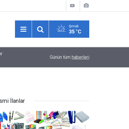
Şırnak
35 °C
11:37
Balıkçılar yeni sezona hazırlanıyor: "Halk bol m
Günün tüm
haberleri
smi İlanlar