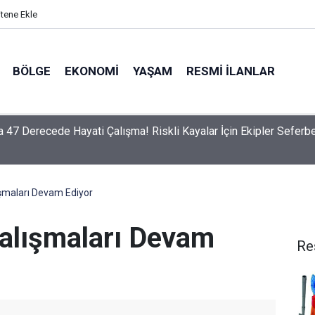
itene Ekle
BÖLGE
EKONOMI
YAŞAM
RESMI İLANLAR
 Zirai İlaç Satış Noktaları Denetlendi
ışmaları Devam Ediyor
Çalışmaları Devam
Re