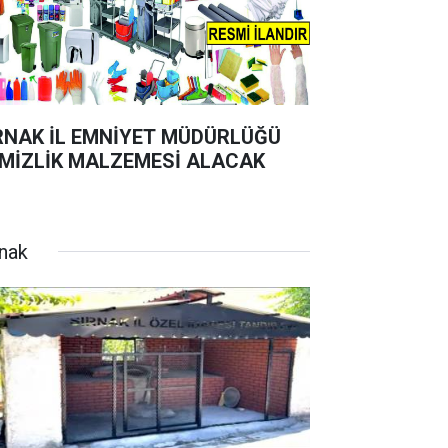
RNAK İL EMNİYET MÜDÜRLÜĞÜ
MİZLİK MALZEMESİ ALACAK
rnak