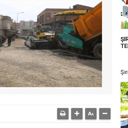
ŞI
TE
Şı