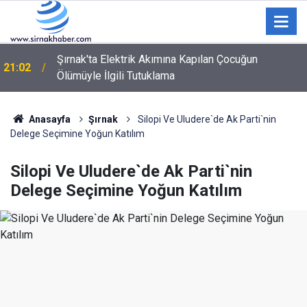
Şırnak'ta Elektrik Akımına Kapılan Çocuğun
21:02
Ölümüyle İlgili Tutuklama
Terörsüz Türkiye sürecine ilişkin yasa teklifi TBMM
20:20
Adalet Komisyonu'nda
Anasayfa
Şırnak
Silopi Ve Uludere`de Ak Parti`nin
Delege Seçimine Yoğun Katılım
Silopi Ve Uludere`de Ak Parti`nin
Delege Seçimine Yoğun Katılım