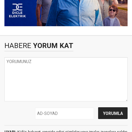
HABERE
YORUM KAT
UYARI:
Küfür, hakaret, rencide edici cümleler veya imalar, inançlara saldırı