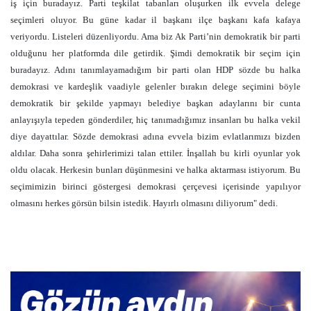
iş için buradayız. Parti teşkilat tabanları oluşurken ilk evvela delege
seçimleri oluyor. Bu güne kadar il başkanı ilçe başkanı kafa kafaya
veriyordu. Listeleri düzenliyordu. Ama biz Ak Parti’nin demokratik bir parti
olduğunu her platformda dile getirdik. Şimdi demokratik bir seçim için
buradayız. Adını tanımlayamadığım bir parti olan HDP sözde bu halka
demokrasi ve kardeşlik vaadiyle gelenler bırakın delege seçimini böyle
demokratik bir şekilde yapmayı belediye başkan adaylarını bir cunta
anlayışıyla tepeden gönderdiler, hiç tanımadığımız insanları bu halka vekil
diye dayattılar. Sözde demokrasi adına evvela bizim evlatlarımızı bizden
aldılar. Daha sonra şehirlerimizi talan ettiler. İnşallah bu kirli oyunlar yok
oldu olacak. Herkesin bunları düşünmesini ve halka aktarması istiyorum. Bu
seçimimizin birinci göstergesi demokrasi çerçevesi içerisinde yapılıyor
olmasını herkes görsün bilsin istedik. Hayırlı olmasını diliyorum" dedi.