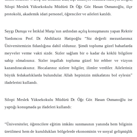
Silopi Meslek Yüksekokulu Müdürü Dr. Öğr. Gör. Hasan Osmanoğlu, ilçe
protokolü, akademik idari personel, öğrenciler ve aileleri katıldı.
Saygı Duruşu ve İstiklal Marşı`nın ardından açılış konuşmasını yapan Rektör
Yardımcısı Prof. Dr. Abdülaziz Hatipoğlu “Siz değerli mezunlarımız
Üniversitemizin fidanlığına dahil oldunuz. Şimdi topluma güzel baharlarda
meyveler verme vakti sizde. Sizler sağlam bir o kadar da köklü bilgilere
sahip olmalısınız. Sizler inşallah topluma güzel bir rehber ve vizyon
kazandıracaksınız. Hocalarınız sizlere bilgiler, ilimler verdiler. Aileleriniz
büyük fedakarlıklarda bulundular. Allah hepinizin mükafatını bol eylesin”
ifadelerini kullandı.
Silopi Meslek Yüksekokulu Müdürü Dr. Öğr. Gör. Hasan Osmanoğlu ise
yaptığı konuşmada şu ifadeleri kullandı:
“Üniversiteler, öğrencilere eğitim imkânı sunmasının yanında hem bilginin
üretilmesi hem de kuruldukları bölgelerde ekonominin ve sosyal gelişmişlik