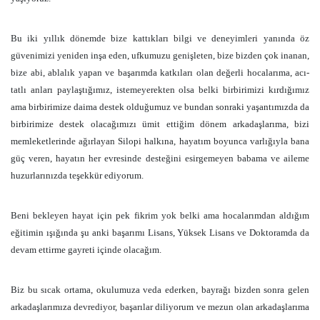
Bu iki yıllık dönemde bize kattıkları bilgi ve deneyimleri yanında öz
güvenimizi yeniden inşa eden, ufkumuzu genişleten, bize bizden çok inanan,
bize abi, ablalık yapan ve başarımda katkıları olan değerli hocalarıma, acı-
tatlı anları paylaştığımız, istemeyerekten olsa belki birbirimizi kırdığımız
ama birbirimize daima destek olduğumuz ve bundan sonraki yaşantımızda da
birbirimize destek olacağımızı ümit ettiğim dönem arkadaşlarıma, bizi
memleketlerinde ağırlayan Silopi halkına, hayatım boyunca varlığıyla bana
güç veren, hayatın her evresinde desteğini esirgemeyen babama ve aileme
huzurlarınızda teşekkür ediyorum.
Beni bekleyen hayat için pek fikrim yok belki ama hocalarımdan aldığım
eğitimin ışığında şu anki başarımı Lisans, Yüksek Lisans ve Doktoramda da
devam ettirme gayreti içinde olacağım.
Biz bu sıcak ortama, okulumuza veda ederken, bayrağı bizden sonra gelen
arkadaşlarımıza devrediyor, başarılar diliyorum ve mezun olan arkadaşlarıma