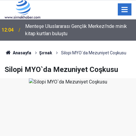
Şırnak’ta Büyük TEKNOFEST Finali: Selçuk Bayraktar
11:01
Geliyor
Anasayfa
Şırnak
Silopi MYO`da Mezuniyet Coşkusu
Silopi MYO`da Mezuniyet Coşkusu