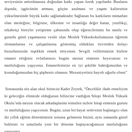
seviyesinin arttırılmasına doğrudan katkı yapan özerk yapılardır. Bunların
dışında; işgücünün artması, göçün azalması ve yaşam kalitesinin
yükselmesinde büyük katkı sağlamaktadır. Sağlanan bu katkıların mimarları
olan mesleğine, bilgisine, ülkesine ve insanlığa değer katan, yenilikçi,
rekabetçi bireyler yetiştirme çabasında olup öğrencilerimiz bu mutlu ve
gururlu günü yaşamasına vesile olan Meslek Yüksekokulumuzun öğretim
elemanlarına ve çalışanlarına göstermiş oldukları özveriden dolayı
huzurlarınızda teşekkür etmek istiyorum. Sevgili velilerimizin bizlere
emanet ettiğiniz evlatlarınızı bugün mezun etmenin heyecanını ve
mutluluğunu yaşıyoruz. Emanetlerinize en iyi şekilde baktığımızdan ve
koruduğumuzdan hiç şüpheniz olmasın. Mezuniyetiniz hayırlı uğurlu olsun”
Sonrasında söz alan okul birincisi Kader Zeyrek, “Öncelikle ifade etmeliyim
ki geleceğin elimizde olduğunun bilincine vardığım Silopi Meslek Yüksek
Okulu’nda mezun olacak arkadaşlarımı temsilen sizlere hitap etmenin gururu
ve mutluluğunu yaşıyorum. Bugün, uzun bir hayat serüvenin başlangıcı olan
iki yıllık eğitim dönemimizin sonuna gelmenin hüznü, aynı zamanda güzel
beklenti ve umutlarla yeni bir döneme başlayacağımızın mutluluğunu
yaşıyoruz.